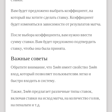
Вам будет предложено выбрать коэффициент, на
который вы хотите сделать ставку. Коэффициент
будет изменяться в зависимости от результатов матча.
После выбора коэффициента, вам нужно ввести
сумму ставки. Вам будет предложено подтвердить
ставку, чтобы она была принята.
Важные советы
Обратите внимание, что 1win имеет свойство 1win
вход, который позволяет пользователям легко и
быстро входить в систему.
Также, 1win предлагает различные типы ставок,
включая ставки на исход матча, на количество голов,
на пенальти и т.д.