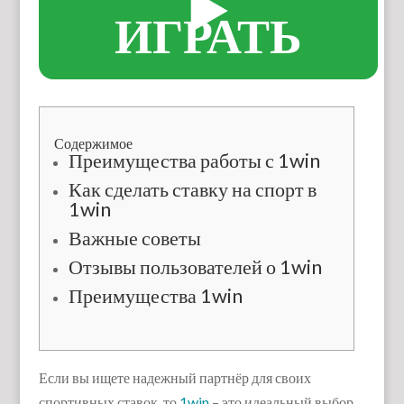
▶️
ИГРАТЬ
Содержимое
Преимущества работы с 1win
Как сделать ставку на спорт в
1win
Важные советы
Отзывы пользователей о 1win
Преимущества 1win
Если вы ищете надежный партнёр для своих
спортивных ставок, то
1win
– это идеальный выбор.