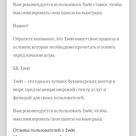
Вам рекомендуется использовать 1win ставки, чтобы
максимизировать свои шансы на выигрыш.
Важно!
Обратите внимание, что 1win имеет свои правила и
условия, которые необходимо прочитать и понять
перед началом игры.
БК 1win
1win – это одна из лучших букмекерских контор в
мире, предлагающая широкий спектр услуг и
функций для своих пользователей.
Вам рекомендуется использовать 1win, чтобы
максимизировать свои шансы на выигрыш.
Отзывы пользователей о 1win