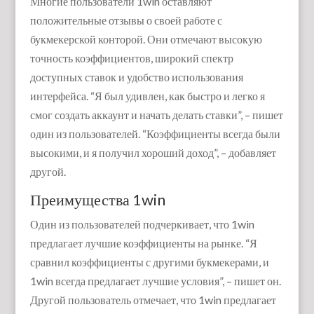
Многие пользователи 1win оставляют
положительные отзывы о своей работе с
букмекерской конторой. Они отмечают высокую
точность коэффициентов, широкий спектр
доступных ставок и удобство использования
интерфейса. “Я был удивлен, как быстро и легко я
смог создать аккаунт и начать делать ставки”, – пишет
один из пользователей. “Коэффициенты всегда были
высокими, и я получил хороший доход”, – добавляет
другой.
Преимущества 1win
Один из пользователей подчеркивает, что 1win
предлагает лучшие коэффициенты на рынке. “Я
сравнил коэффициенты с другими букмекерами, и
1win всегда предлагает лучшие условия”, – пишет он.
Другой пользователь отмечает, что 1win предлагает