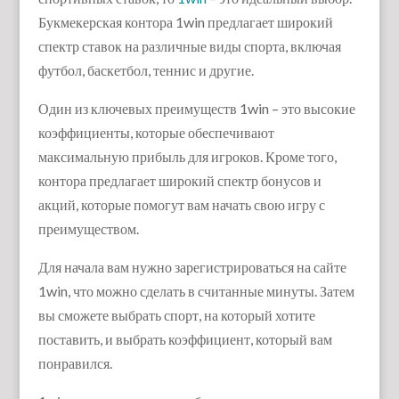
Букмекерская контора 1win предлагает широкий
спектр ставок на различные виды спорта, включая
футбол, баскетбол, теннис и другие.
Один из ключевых преимуществ 1win – это высокие
коэффициенты, которые обеспечивают
максимальную прибыль для игроков. Кроме того,
контора предлагает широкий спектр бонусов и
акций, которые помогут вам начать свою игру с
преимуществом.
Для начала вам нужно зарегистрироваться на сайте
1win, что можно сделать в считанные минуты. Затем
вы сможете выбрать спорт, на который хотите
поставить, и выбрать коэффициент, который вам
понравился.