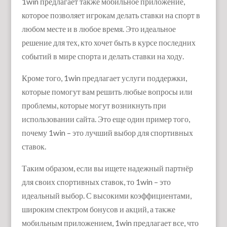
1win предлагает также мобильное приложение,
которое позволяет игрокам делать ставки на спорт в
любом месте и в любое время. Это идеальное
решение для тех, кто хочет быть в курсе последних
событий в мире спорта и делать ставки на ходу.
Кроме того, 1win предлагает услуги поддержки,
которые помогут вам решить любые вопросы или
проблемы, которые могут возникнуть при
использовании сайта. Это еще один пример того,
почему 1win – это лучший выбор для спортивных
ставок.
Таким образом, если вы ищете надежный партнёр
для своих спортивных ставок, то 1win – это
идеальный выбор. С высокими коэффициентами,
широким спектром бонусов и акций, а также
мобильным приложением, 1win предлагает все, что