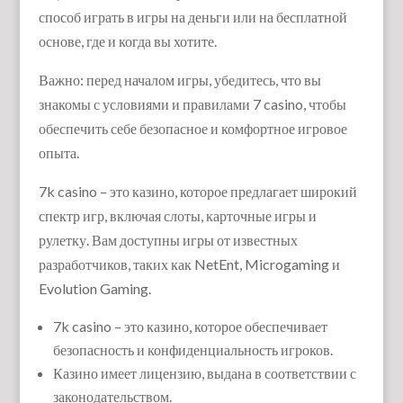
способ играть в игры на деньги или на бесплатной
основе, где и когда вы хотите.
Важно: перед началом игры, убедитесь, что вы
знакомы с условиями и правилами 7 casino, чтобы
обеспечить себе безопасное и комфортное игровое
опыта.
7k casino – это казино, которое предлагает широкий
спектр игр, включая слоты, карточные игры и
рулетку. Вам доступны игры от известных
разработчиков, таких как NetEnt, Microgaming и
Evolution Gaming.
7k casino – это казино, которое обеспечивает
безопасность и конфиденциальность игроков.
Казино имеет лицензию, выдана в соответствии с
законодательством.