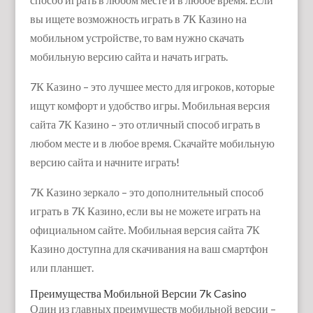
вы ищете возможность играть в 7К Казино на
мобильном устройстве, то вам нужно скачать
мобильную версию сайта и начать играть.
7К Казино – это лучшее место для игроков, которые
ищут комфорт и удобство игры. Мобильная версия
сайта 7К Казино – это отличный способ играть в
любом месте и в любое время. Скачайте мобильную
версию сайта и начните играть!
7К Казино зеркало – это дополнительный способ
играть в 7К Казино, если вы не можете играть на
официальном сайте. Мобильная версия сайта 7К
Казино доступна для скачивания на ваш смартфон
или планшет.
Преимущества Мобильной Версии 7k Casino
Один из главных преимуществ мобильной версии –