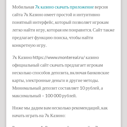
Мобильная
7к казино скачать приложение
версия
сайта 7к Казино имеет простой и интуитивно
понятный интерфейс, который позволяет игрокам
легко найти игру, которая им понравится. Сайт также
предлагает функцию поиска, чтобы найти
конкретную игру.
7к Казино https://www.montereal.ru/ казино
официальный сайт скачать предлагает игрокам
несколько способов депозита, включая банковские
карты, электронные деньги и другие методы.
Минимальный депозит составляет 10 рублей, а
максимальный – 100 000 рублей.
Ниже мы дадим вам несколько рекомендаций, как
начать играть на 7к Казино: