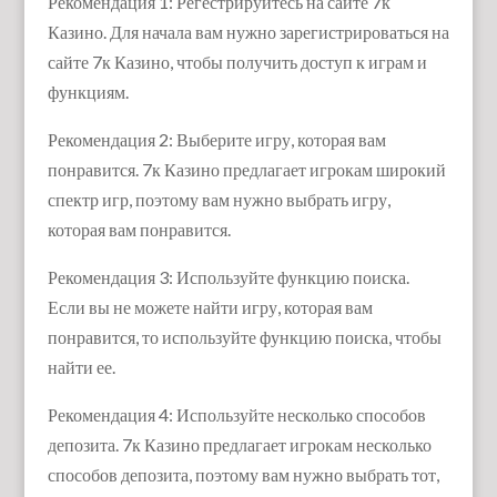
Рекомендация 1: Регестрируйтесь на сайте 7к
Казино. Для начала вам нужно зарегистрироваться на
сайте 7к Казино, чтобы получить доступ к играм и
функциям.
Рекомендация 2: Выберите игру, которая вам
понравится. 7к Казино предлагает игрокам широкий
спектр игр, поэтому вам нужно выбрать игру,
которая вам понравится.
Рекомендация 3: Используйте функцию поиска.
Если вы не можете найти игру, которая вам
понравится, то используйте функцию поиска, чтобы
найти ее.
Рекомендация 4: Используйте несколько способов
депозита. 7к Казино предлагает игрокам несколько
способов депозита, поэтому вам нужно выбрать тот,