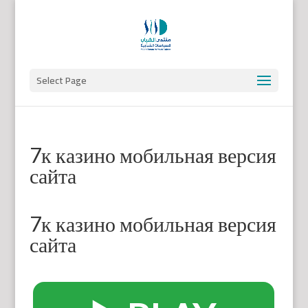
Select Page
7к казино мобильная версия
сайта
7к казино мобильная версия
сайта