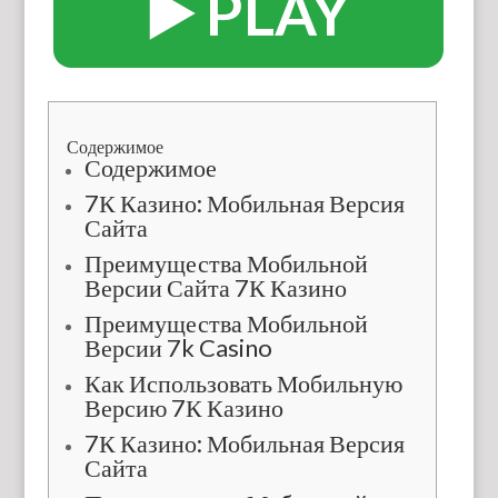
▶️ PLAY
Содержимое
Содержимое
7К
Казино: Мобильная Версия
Сайта
Преимущества
Мобильной
Версии Сайта 7К Казино
Преимущества
Мобильной
Версии 7k Casino
Как
Использовать Мобильную
Версию 7К Казино
7К Казино: Мобильная Версия
Сайта