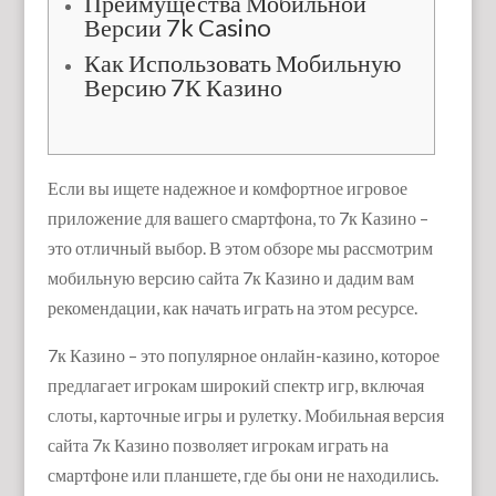
Преимущества
Мобильной
Версии 7k Casino
Как
Использовать Мобильную
Версию 7К Казино
Если вы ищете надежное и комфортное игровое
приложение для вашего смартфона, то 7к Казино –
это отличный выбор. В этом обзоре мы рассмотрим
мобильную версию сайта 7к Казино и дадим вам
рекомендации, как начать играть на этом ресурсе.
7к Казино – это популярное онлайн-казино, которое
предлагает игрокам широкий спектр игр, включая
слоты, карточные игры и рулетку. Мобильная версия
сайта 7к Казино позволяет игрокам играть на
смартфоне или планшете, где бы они не находились.