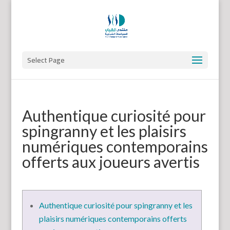
Select Page
Authentique curiosité pour
spingranny et les plaisirs
numériques contemporains
offerts aux joueurs avertis
Authentique curiosité pour spingranny et les
plaisirs numériques contemporains offerts