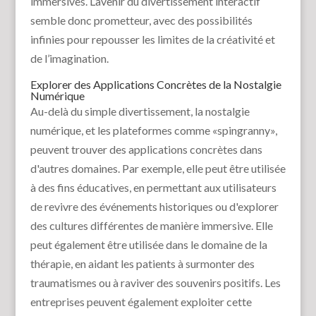
immersives. L’avenir du divertissement interactif
semble donc prometteur, avec des possibilités
infinies pour repousser les limites de la créativité et
de l’imagination.
Explorer des Applications Concrètes de la Nostalgie
Numérique
Au-delà du simple divertissement, la nostalgie
numérique, et les plateformes comme «spingranny»,
peuvent trouver des applications concrètes dans
d'autres domaines. Par exemple, elle peut être utilisée
à des fins éducatives, en permettant aux utilisateurs
de revivre des événements historiques ou d'explorer
des cultures différentes de manière immersive. Elle
peut également être utilisée dans le domaine de la
thérapie, en aidant les patients à surmonter des
traumatismes ou à raviver des souvenirs positifs. Les
entreprises peuvent également exploiter cette