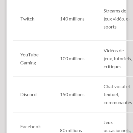
Streams de
Twitch
140 millions
jeux vidéo, e-
sports
Vidéos de
YouTube
100 millions
jeux, tutoriels,
Gaming
critiques
Chat vocal et
Discord
150 millions
textuel,
communautés
Jeux
Facebook
80 millions
occasionnels,