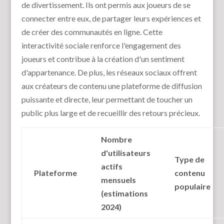
de divertissement. Ils ont permis aux joueurs de se
connecter entre eux, de partager leurs expériences et
de créer des communautés en ligne. Cette
interactivité sociale renforce l'engagement des
joueurs et contribue à la création d'un sentiment
d'appartenance. De plus, les réseaux sociaux offrent
aux créateurs de contenu une plateforme de diffusion
puissante et directe, leur permettant de toucher un
public plus large et de recueillir des retours précieux.
Nombre
d'utilisateurs
Type de
actifs
Plateforme
contenu
mensuels
populaire
(estimations
2024)