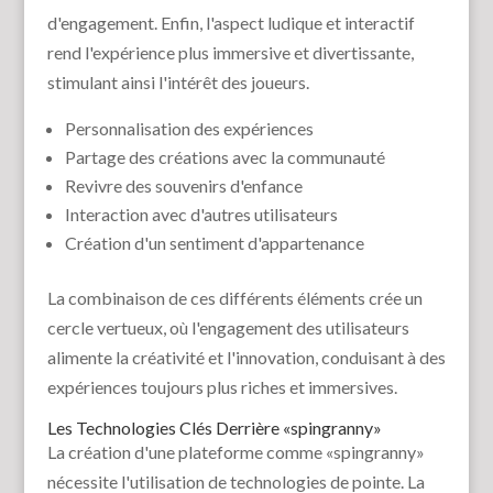
d'engagement. Enfin, l'aspect ludique et interactif
rend l'expérience plus immersive et divertissante,
stimulant ainsi l'intérêt des joueurs.
Personnalisation des expériences
Partage des créations avec la communauté
Revivre des souvenirs d'enfance
Interaction avec d'autres utilisateurs
Création d'un sentiment d'appartenance
La combinaison de ces différents éléments crée un
cercle vertueux, où l'engagement des utilisateurs
alimente la créativité et l'innovation, conduisant à des
expériences toujours plus riches et immersives.
Les Technologies Clés Derrière «spingranny»
La création d'une plateforme comme «spingranny»
nécessite l'utilisation de technologies de pointe. La