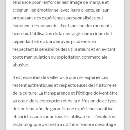
tendance pour renforcer leur image de marque et
créer un lien émotionnel avec leurs clients, en leur
proposant des expériences personnalisées qui
évoquent des souvenirs d'enfance ou des moments
heureux. L’utilisation de la nostalgie numérique doit
cependant être abordée avec prudence, en
respectant la sensibilité des utilisateurs et en évitant
toute manipulation ou exploitation commerciale
abusive.
Il est essentiel de veiller à ce que ces expériences
restent authentiques et respectueuses de l'histoire et
de la culture. La transparence et l'éthique doivent être
au cœur de la conception et de la diffusion de ce type
de contenu, afin de garantir une expérience positive
et enrichissante pour tous les utilisateurs. L’évolution
technologique permettra d’affiner encore davantage