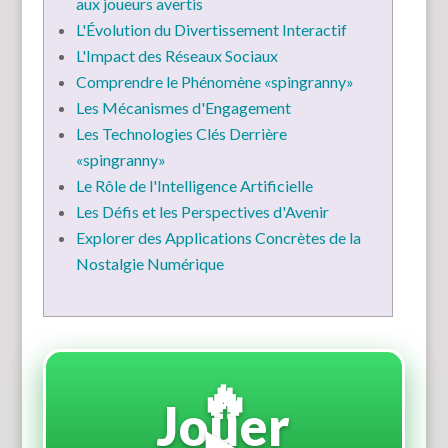
aux joueurs avertis
L'Évolution du Divertissement Interactif
L'Impact des Réseaux Sociaux
Comprendre le Phénomène «spingranny»
Les Mécanismes d'Engagement
Les Technologies Clés Derrière
«spingranny»
Le Rôle de l'Intelligence Artificielle
Les Défis et les Perspectives d'Avenir
Explorer des Applications Concrètes de la
Nostalgie Numérique
🔥
Jouer