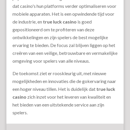
dat casino's hun platforms verder optimaliseren voor
mobiele apparaten. Het is een opwindende tijd voor
de industrie, en
true luck casino
is goed
gepositioneerd om te profiteren van deze
ontwikkelingen en zijn spelers de best mogelijke
ervaring te bieden. De focus zal blijven liggen op het
creëren van een veilige, betrouwbare en vermakelijke
omgeving voor spelers van alle niveaus.
De toekomst ziet er rooskleurig uit, met nieuwe
mogelijkheden en innovaties die de gokervaring naar
een hoger niveau tillen. Het is duidelijk dat
true luck
casino
zich inzet voor het leveren van kwaliteit en
het bieden van een uitstekende service aan zijn
spelers.