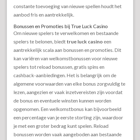
constante toevoeging van nieuwe spellen houdt het
aanbod fris en aantrekkelijk.
Bonussen en Promoties bij True Luck Casino
Om nieuwe spelers te verwelkomen en bestaande
spelers te belonen, biedt
true luck casino
een
aantrekkelijk scala aan bonussen en promoties. Dit
kan variëren van welkomstbonussen voor nieuwe
spelers tot reload bonussen, gratis spins en
cashback-aanbiedingen. Het is belangrijk om de
algemene voorwaarden van elke bonus zorgvuldig te
lezen, aangezien er vaak inzetvereisten zijn voordat
de bonus en eventuele winsten kunnen worden
opgenomen. Een welkomstbonus kan bijvoorbeeld
een percentage van je eerste storting zijn, waardoor
je met een groter bedrag kunt spelen. Reload
bonussen worden vaak aangeboden aan bestaande