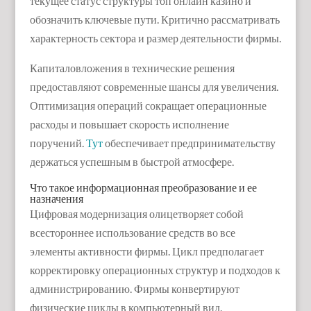
текущее статус структуры топ онлайн казино и
обозначить ключевые пути. Критично рассматривать
характерность сектора и размер деятельности фирмы.
Капиталовложения в технические решения
предоставляют современные шансы для увеличения.
Оптимизация операций сокращает операционные
расходы и повышает скорость исполнение
поручений.
Тут
обеспечивает предпринимательству
держаться успешным в быстрой атмосфере.
Что такое информационная преобразование и ее
назначения
Цифровая модернизация олицетворяет собой
всестороннее использование средств во все
элементы активности фирмы. Цикл предполагает
корректировку операционных структур и подходов к
администрированию. Фирмы конвертируют
физические циклы в компьютерный вид.