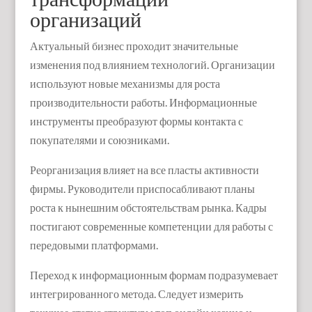
организаций
Актуальный бизнес проходит значительные
изменения под влиянием технологий. Организации
используют новые механизмы для роста
производительности работы. Информационные
инструменты преобразуют формы контакта с
покупателями и союзниками.
Реорганизация влияет на все пласты активности
фирмы. Руководители приспосабливают планы
роста к нынешним обстоятельствам рынка. Кадры
постигают современные компетенции для работы с
передовыми платформами.
Переход к информационным формам подразумевает
интегрированного метода. Следует измерить