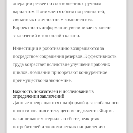
операции резвее по соотношению с ручным
вариантом. Понижается объем погрешностей,
связанных с личностным компонентом.
Корректность информации увеличивает уровень
заключений в топ онлайн казино.
Инвестиции в роботизацию возвращаются за
посредством сокращения резервов. Эффективность
труда возрастает вследствие улучшения рабочих
циклов. Компании приобретают конкурентное
преимущество на экономике.
Важность показателей и исследования в
определении заключений
Данные превращаются платформой для глобального
проектирования и текущего менеджмента. Фирмы
накапливают материалы о сбыте, реакциях
потребителей и экономических направлениях.