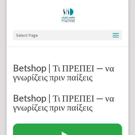
Select Page
Betshop | Τι ΠΡΕΠΕΙ — να
γνωρίζεις πριν παίξεις
Betshop | Τι ΠΡΕΠΕΙ — να
γνωρίζεις πριν παίξεις