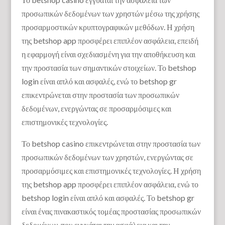
προσωπικών δεδομένων των χρηστών μέσω της χρήσης
προσαρμοστικών κρυπτογραφικών μεθόδων. Η χρήση
της betshop app προσφέρει επιπλέον ασφάλεια, επειδή
η εφαρμογή είναι σχεδιασμένη για την αποθήκευση και
την προστασία των σημαντικών στοιχείων. Το betshop
login είναι απλό και ασφαλές, ενώ το betshop gr
επικεντρώνεται στην προστασία των προσωπικών
δεδομένων, ενεργώντας σε προσαρμόσιμες και
επιστημονικές τεχνολογίες.
Το betshop casino επικεντρώνεται στην προστασία των
προσωπικών δεδομένων των χρηστών, ενεργώντας σε
προσαρμόσιμες και επιστημονικές τεχνολογίες. Η χρήση
της betshop app προσφέρει επιπλέον ασφάλεια, ενώ το
betshop login είναι απλό και ασφαλές. Το betshop gr
είναι ένας πινακαστικός τομέας προστασίας προσωπικών
δεδομένων, που εγγυάται την ασφάλεια και την