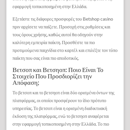
εφαρμογή τοπικοποιημένη στην Ελλάδα.
Εξετάστε τις διάφορες προσφορές του Betshop casino
πριν αρχίσετε να παίζετε. Προσοχή στις ρυθμίσεις και
τους όρους χρήσης, καθώς αυτοί θα οδηγούν στην
καλύτερη εμπειρία παίκτη. Προσθέστε τα πιο
προτιμούμενα παιχνίδια στο καρτέλ και επιλέξτε τον τύπο
παίκτη που σας είναι πιο αποδοτικός.
Βετσοπ και Βετσηοπ: Ποιο Είναι Το
Στοιχείο Που Προσδιορίζει την
Απόφαση;
Το βετσοπ και το βετσηοπ είναι δύο ορισμένα όντων της
πλατφόρμας, οι οποίοι προσφέρουν το ίδιο πρότυπο
υπηρεσίας. Το βετσοπ είναι η ορισμένη διαδικτυακή
έκδοση της πλατφόρμας, ενώ το βετσηοπ αναφέρεται
στην εφαρμογή τοπικοποιημένη στην Ελλάδα. Το πιο