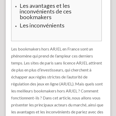
Les avantages et les
inconvénients de ces
bookmakers
Les inconvénients
Les bookmakers hors ARJEL en France sont un
phénomène qui prend de l’ampleur ces derniers
temps. Les sites de paris sans licence ARJEL attirent
de plus en plus d’investisseurs, qui cherchent à
échapper aux règles strictes de l’autorité de
régulation des jeux en ligne (ARJEL). Mais quels sont
les meilleurs bookmakers hors ARJEL ? Comment
fonctionnent-ils ? Dans cet article, nous allons vous
présenter les principaux acteurs du marché, ainsi que
les avantages et les inconvénients de pariez avec des