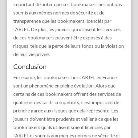
important de noter que ces bookmakers ne sont pas
soumis aux mêmes normes de sécurité et de
transparence que les bookmakers licenciés par
l’ARJEL. De plus, les joueurs qui utilisent les services
de ces bookmakers peuvent être exposés à des
risques, tels que la perte de leurs fonds ou la violation
de leur vie privée.
Conclusion
En résumé, les bookmakers hors ARJEL en France
sont un phénomène en pleine évolution. Alors que
certains de ces bookmakers offrent des services de
qualité et des tarifs compétitifs, il est important de
prendre garde aux risques que cela représente. Les
joueurs doivent être prudents et veiller à ce que les
bookmakers qu’ils utilisent soient licenciés par
l’ARJEL et soumis aux mêmes normes de sécurité et