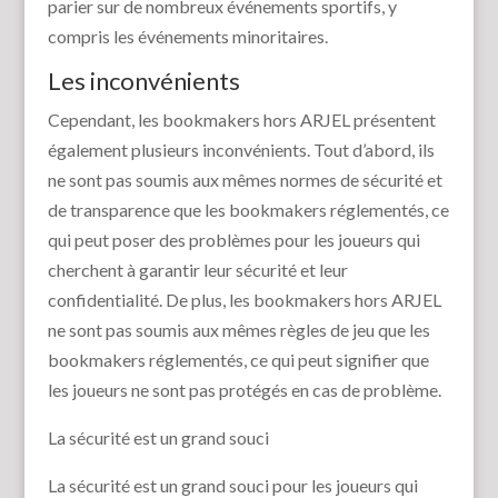
parier sur de nombreux événements sportifs, y
compris les événements minoritaires.
Les inconvénients
Cependant, les bookmakers hors ARJEL présentent
également plusieurs inconvénients. Tout d’abord, ils
ne sont pas soumis aux mêmes normes de sécurité et
de transparence que les bookmakers réglementés, ce
qui peut poser des problèmes pour les joueurs qui
cherchent à garantir leur sécurité et leur
confidentialité. De plus, les bookmakers hors ARJEL
ne sont pas soumis aux mêmes règles de jeu que les
bookmakers réglementés, ce qui peut signifier que
les joueurs ne sont pas protégés en cas de problème.
La sécurité est un grand souci
La sécurité est un grand souci pour les joueurs qui