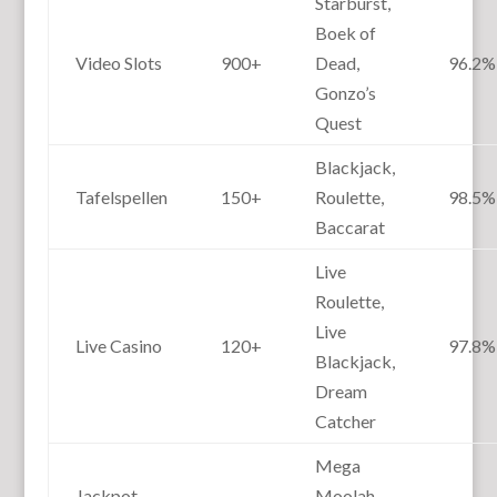
Starburst,
Boek of
Video Slots
900+
Dead,
96.2%
Gonzo’s
Quest
Blackjack,
Tafelspellen
150+
Roulette,
98.5%
Baccarat
Live
Roulette,
Live
Live Casino
120+
97.8%
Blackjack,
Dream
Catcher
Mega
Jackpot
Moolah,