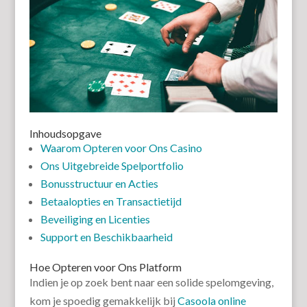
Inhoudsopgave
Waarom Opteren voor Ons Casino
Ons Uitgebreide Spelportfolio
Bonusstructuur en Acties
Betaalopties en Transactietijd
Beveiliging en Licenties
Support en Beschikbaarheid
Hoe Opteren voor Ons Platform
Indien je op zoek bent naar een solide spelomgeving,
kom je spoedig gemakkelijk bij
Casoola online