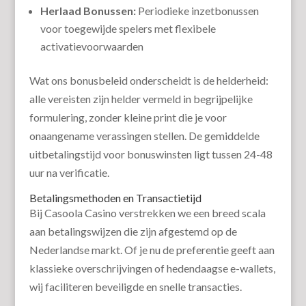
Herlaad Bonussen:
Periodieke inzetbonussen
voor toegewijde spelers met flexibele
activatievoorwaarden
Wat ons bonusbeleid onderscheidt is de helderheid:
alle vereisten zijn helder vermeld in begrijpelijke
formulering, zonder kleine print die je voor
onaangename verassingen stellen. De gemiddelde
uitbetalingstijd voor bonuswinsten ligt tussen 24-48
uur na verificatie.
Betalingsmethoden en Transactietijd
Bij Casoola Casino verstrekken we een breed scala
aan betalingswijzen die zijn afgestemd op de
Nederlandse markt. Of je nu de preferentie geeft aan
klassieke overschrijvingen of hedendaagse e-wallets,
wij faciliteren beveiligde en snelle transacties.