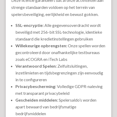
Deze licentie garandeert dat al onze activiteiten aan
strenge standaarden voldoen op het terrein van
spelersbeveiliging, eerlijkheid en bewust gokken.
SSL-encryptie:
Alle gegevensoverdracht wordt
beveiligd met 256-bit SSL-technologie, identieke
standaard die kredietinstellingen gebruiken
Willekeurige opbrengsten:
Onze spellen worden
gecontroleerd door onafhankelijke testbureaus
zoals eCOGRA en iTech Labs
Verantwoord Spelen:
Zelfuitsluitingen,
inzetlimieten en tijdsbegrenzingen zijn eenvoudig
in te configureren
Privacybescherming:
Volledige GDPR-naleving
met transparant privacybeleid
Gescheiden middelen:
Spelersaldo’s worden
apart bewaard van bedrijfsmatige
bedrijfsmiddelen