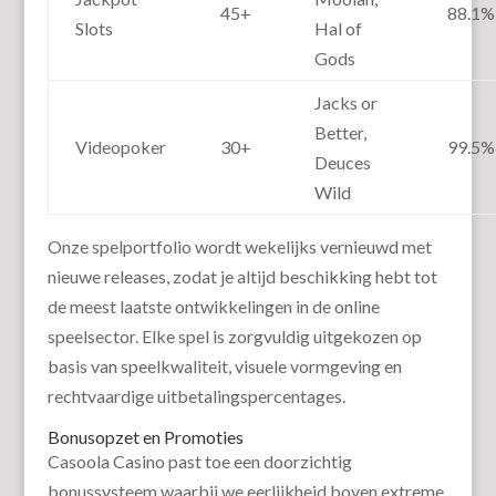
45+
88.1%
Slots
Hal of
Gods
Jacks or
Better,
Videopoker
30+
99.5%
Deuces
Wild
Onze spelportfolio wordt wekelijks vernieuwd met
nieuwe releases, zodat je altijd beschikking hebt tot
de meest laatste ontwikkelingen in de online
speelsector. Elke spel is zorgvuldig uitgekozen op
basis van speelkwaliteit, visuele vormgeving en
rechtvaardige uitbetalingspercentages.
Bonusopzet en Promoties
Casoola Casino past toe een doorzichtig
bonussysteem waarbij we eerlijkheid boven extreme