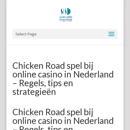
Select Page
Chicken Road spel bij
online casino in Nederland
– Regels, tips en
strategieën
Chicken Road spel bij
online casino in Nederland
– Regels, tips en