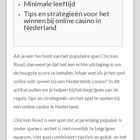
Minimale leeftijd
Tips en strategieën voor het
winnen bij online casino in
Nederland
Als je een fan bent van het populaire spel Chicken
Road, dan weet je dat het een echte uitdaging is om
de hoogste score te behalen. Maar wat als je het spel
online wilt spelen bij een Nederlands casino? In dit
artikel zullen we je helpen bij het begrijpen van de
regels, tips en strategieën om het spel te spelen bij
een online casino in Nederland.
Chicken Road is een spel dat al jarenlang populair is
onder spelers, en het is niet moeilijk te begrijpen
waarom. Het spel combineert tactiek en geluk, en het