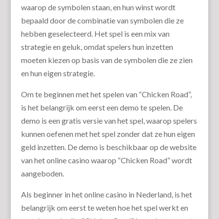
waarop de symbolen staan, en hun winst wordt
bepaald door de combinatie van symbolen die ze
hebben geselecteerd. Het spel is een mix van
strategie en geluk, omdat spelers hun inzetten
moeten kiezen op basis van de symbolen die ze zien
en hun eigen strategie.
Om te beginnen met het spelen van “Chicken Road”,
is het belangrijk om eerst een demo te spelen. De
demo is een gratis versie van het spel, waarop spelers
kunnen oefenen met het spel zonder dat ze hun eigen
geld inzetten. De demo is beschikbaar op de website
van het online casino waarop “Chicken Road” wordt
aangeboden.
Als beginner in het online casino in Nederland, is het
belangrijk om eerst te weten hoe het spel werkt en