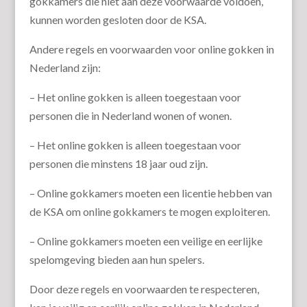
gokkamers die niet aan deze voorwaarde voldoen,
kunnen worden gesloten door de KSA.
Andere regels en voorwaarden voor online gokken in
Nederland zijn:
– Het online gokken is alleen toegestaan voor
personen die in Nederland wonen of wonen.
– Het online gokken is alleen toegestaan voor
personen die minstens 18 jaar oud zijn.
– Online gokkamers moeten een licentie hebben van
de KSA om online gokkamers te mogen exploiteren.
– Online gokkamers moeten een veilige en eerlijke
spelomgeving bieden aan hun spelers.
Door deze regels en voorwaarden te respecteren,