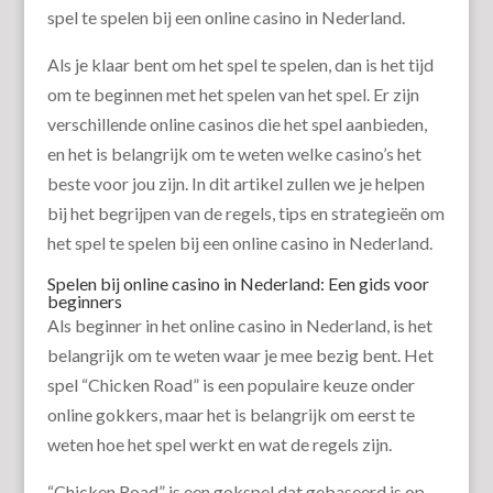
spel te spelen bij een online casino in Nederland.
Als je klaar bent om het spel te spelen, dan is het tijd
om te beginnen met het spelen van het spel. Er zijn
verschillende online casinos die het spel aanbieden,
en het is belangrijk om te weten welke casino’s het
beste voor jou zijn. In dit artikel zullen we je helpen
bij het begrijpen van de regels, tips en strategieën om
het spel te spelen bij een online casino in Nederland.
Spelen bij online casino in Nederland: Een gids voor
beginners
Als beginner in het online casino in Nederland, is het
belangrijk om te weten waar je mee bezig bent. Het
spel “Chicken Road” is een populaire keuze onder
online gokkers, maar het is belangrijk om eerst te
weten hoe het spel werkt en wat de regels zijn.
“Chicken Road” is een gokspel dat gebaseerd is op