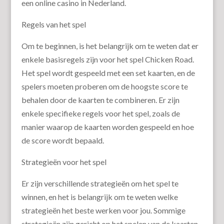
een online casino in Nederland.
Regels van het spel
Om te beginnen, is het belangrijk om te weten dat er
enkele basisregels zijn voor het spel Chicken Road.
Het spel wordt gespeeld met een set kaarten, en de
spelers moeten proberen om de hoogste score te
behalen door de kaarten te combineren. Er zijn
enkele specifieke regels voor het spel, zoals de
manier waarop de kaarten worden gespeeld en hoe
de score wordt bepaald.
Strategieën voor het spel
Er zijn verschillende strategieën om het spel te
winnen, en het is belangrijk om te weten welke
strategieën het beste werken voor jou. Sommige
strategieën zijn gericht op het spelen van de kaarten