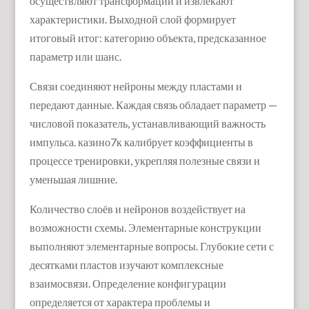
осуществляют трансформации и извлекают
характеристики. Выходной слой формирует
итоговый итог: категорию объекта, предсказанное
параметр или шанс.
Связи соединяют нейроны между пластами и
передают данные. Каждая связь обладает параметр —
числовой показатель, устанавливающий важность
импульса. казино7к калибрует коэффициенты в
процессе тренировки, укрепляя полезные связи и
уменьшая лишние.
Количество слоёв и нейронов воздействует на
возможности схемы. Элементарные конструкции
выполняют элементарные вопросы. Глубокие сети с
десятками пластов изучают комплексные
взаимосвязи. Определение конфигурации
определяется от характера проблемы и