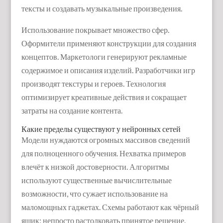
тексты и создавать музыкальные произведения.
Использование покрывает множество сфер.
Оформители применяют конструкции для создания
концептов. Маркетологи генерируют рекламные
содержимое и описания изделий. Разработчики игр
производят текстуры и героев. Технология
оптимизирует креативные действия и сокращает
затраты на создание контента.
Какие пределы существуют у нейронных сетей
Модели нуждаются огромных массивов сведений
для полноценного обучения. Нехватка примеров
влечёт к низкой достоверности. Алгоритмы
используют существенные вычислительные
возможности, что сужает использование на
маломощных гаджетах. Схемы работают как чёрный
ящик: непросто растолковать принятое решение.