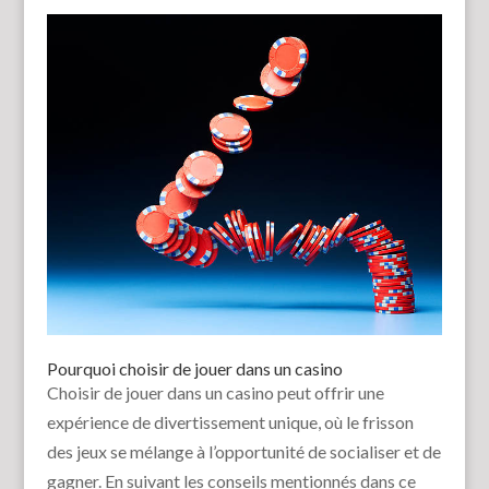
Pourquoi choisir de jouer dans un casino
Choisir de jouer dans un casino peut offrir une
expérience de divertissement unique, où le frisson
des jeux se mélange à l’opportunité de socialiser et de
gagner. En suivant les conseils mentionnés dans ce