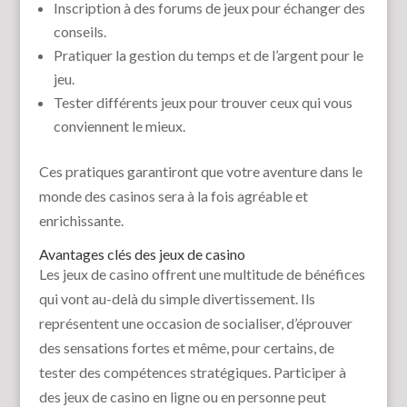
Inscription à des forums de jeux pour échanger des
conseils.
Pratiquer la gestion du temps et de l’argent pour le
jeu.
Tester différents jeux pour trouver ceux qui vous
conviennent le mieux.
Ces pratiques garantiront que votre aventure dans le
monde des casinos sera à la fois agréable et
enrichissante.
Avantages clés des jeux de casino
Les jeux de casino offrent une multitude de bénéfices
qui vont au-delà du simple divertissement. Ils
représentent une occasion de socialiser, d’éprouver
des sensations fortes et même, pour certains, de
tester des compétences stratégiques. Participer à
des jeux de casino en ligne ou en personne peut