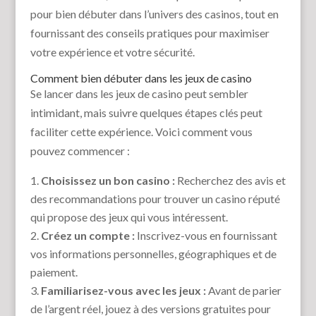
pour bien débuter dans l’univers des casinos, tout en
fournissant des conseils pratiques pour maximiser
votre expérience et votre sécurité.
Comment bien débuter dans les jeux de casino
Se lancer dans les jeux de casino peut sembler
intimidant, mais suivre quelques étapes clés peut
faciliter cette expérience. Voici comment vous
pouvez commencer :
Choisissez un bon casino :
Recherchez des avis et
des recommandations pour trouver un casino réputé
qui propose des jeux qui vous intéressent.
Créez un compte :
Inscrivez-vous en fournissant
vos informations personnelles, géographiques et de
paiement.
Familiarisez-vous avec les jeux :
Avant de parier
de l’argent réel, jouez à des versions gratuites pour