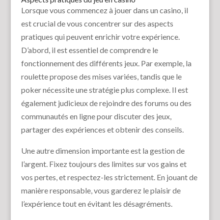
Lorsque vous commencez à jouer dans un casino, il
est crucial de vous concentrer sur des aspects
pratiques qui peuvent enrichir votre expérience.
D’abord, il est essentiel de comprendre le
fonctionnement des différents jeux. Par exemple, la
roulette propose des mises variées, tandis que le
poker nécessite une stratégie plus complexe. Il est
également judicieux de rejoindre des forums ou des
communautés en ligne pour discuter des jeux,
partager des expériences et obtenir des conseils.
Une autre dimension importante est la gestion de
l’argent. Fixez toujours des limites sur vos gains et
vos pertes, et respectez-les strictement. En jouant de
manière responsable, vous garderez le plaisir de
l’expérience tout en évitant les désagréments.