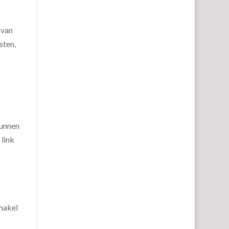
 van
sten,
kunnen
 link
chakel