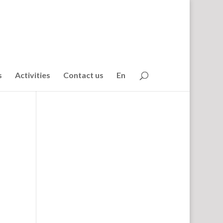
s
Activities
Contact us
En