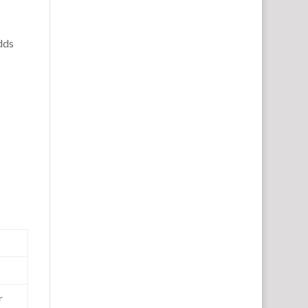
dds
r