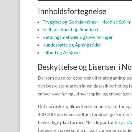
Innholdsfortegnelse
Trygghet og Godkjenninger i Nordisk Spill
Spill-sortiment og Standard
Betalingsmetoder og Overføringer
Kundestøtte og Åpningstider
Tilbud og Aksjoner
Beskyttelse og Lisenser i N
Dersom du søker etter den ultimate gaming-oppl
den beste standarden innen datasikkerhet og fai
enhver overføring, ethvert spinn og enhver gev
Det nordiske spillmarkedet er anerkjent for egn
400 000 nordmenn deltar i forskjellige former 
troverdige plattformer. Når du går for
https://
fokuserer på personlig privatliv gjennom moder