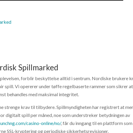
marked
ordisk Spillmarked
evelsen, forblir beskyttelse alltid i sentrum. Nordiske brukere k
r spill. Vi opererer under tøffe regelbaserte rammer som sikrer at
inst behandles med maksimal integritet.
e strenge krav til tilbydere. Spillmyndigheten har registrert at me
for digitalt spill per måned, noe som understreker betydningen av
punchng.com/casino-online/no/
, får du inngang til en plattform som
ne SSL-kryptering og periodiske sikkerhetsrevisjoner.