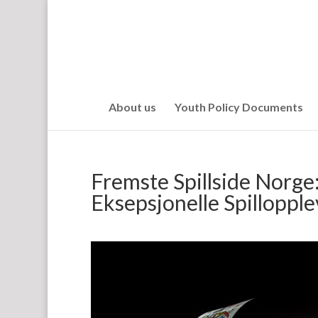
About us
Youth Policy Documents
Fremste Spillside Norge:
Eksepsjonelle Spillopple