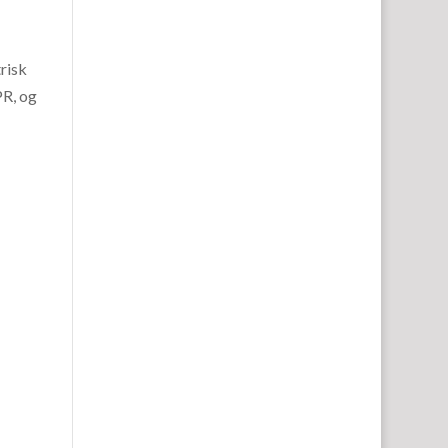
risk
PR, og