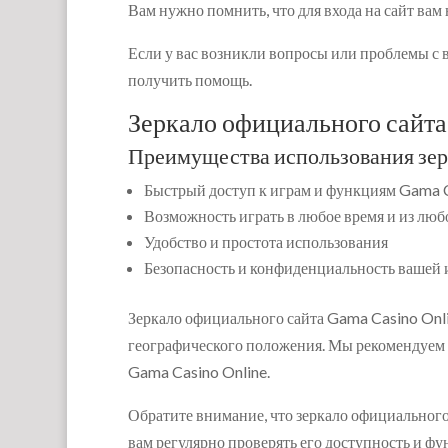
Вам нужно помнить, что для входа на сайт вам 
Если у вас возникли вопросы или проблемы с в
получить помощь.
Зеркало официального сайт
Преимущества использования зер
Быстрый доступ к играм и функциям Gama C
Возможность играть в любое время и из люб
Удобство и простота использования
Безопасность и конфиденциальность вашей
Зеркало официального сайта Gama Casino Onlin
географического положения. Мы рекомендуем в
Gama Casino Online.
Обратите внимание, что зеркало официального
вам регулярно проверять его доступность и ф