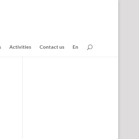
s
Activities
Contact us
En