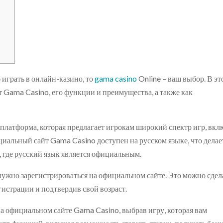
играть в онлайн-казино, то
gama casino
Online – ваш выбор. В эт
Gama Casino, его функции и преимущества, а также как
 платформа, которая предлагает игрокам широкий спектр игр, вкл
циальный сайт Gama Casino доступен на русском языке, что делае
, где русский язык является официальным.
нужно зарегистрироваться на официальном сайте. Это можно сдел
истрации и подтвердив свой возраст.
на официальном сайте Gama Casino, выбрав игру, которая вам