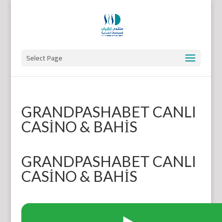
Select Page
GRANDPASHABET CANLI
CASİNO & BAHİS
GRANDPASHABET CANLI
CASİNO & BAHİS