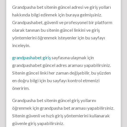
Grandpasha bet sitenin güncel adresi ve giriş yolları
hakkında bilgi edinmek için buraya gelmişsiniz.
Grandpashabet, güvenli ve profesyonel bir platform
olarak tanınan bu sitenin güncel linkini ve giriş
yöntemlerini öğrenmek isteyenler için bu sayfayı
inceleyin.
grandpashabet giriş
sayfasına ulaşmak için
grandpashabet güncel adres araması yapabilirsiniz.
Sitenin güncel linki her zaman değişebilir, bu yüzden
en doğru bilgi için bu sayfayı kontrol etmenizi
öneririm.
Grandpasha bet sitenin güncel giriş yollarını
öğrenmek için grandpasha bet araması yapabilirsiniz.
Sitenin güvenli ve hızlı giriş yöntemlerini kullanarak
güvenle giriş yapabilirsiniz.