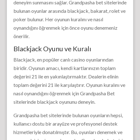
deneyim sunmasını sağlar. Grandpasha bet sitelerinde
bulunan oyunlar arasında blackjack, bakarat, rolet ve
poker bulunur. Her oyunun kuralını ve nasıl
oynandığını öğrenmek için önce oyunu denemeniz
önerilir.
Blackjack Oyunu ve Kuralı
Blackjack, en popüler canlı casino oyunlarından
biridir. Oyunun amacı, kendi kartlarınızın toplam
değerini 21 ile en yakınlaştırmaktır. Dealerin elinin
toplam değerini 21 ile karşılaştırır. Oyunun kuralını ve
nasıl oynandığını öğrenmek için Grandpasha Bet
sitelerinde blackjack oyununu deneyin.
Grandpasha bet sitelerinde bulunan oyunların hepsi,
kullanıcı dostu bir arayüze ve profesyonel destek
hizmetleriyle donatılmıştır. Bu, oyunları denemek ve