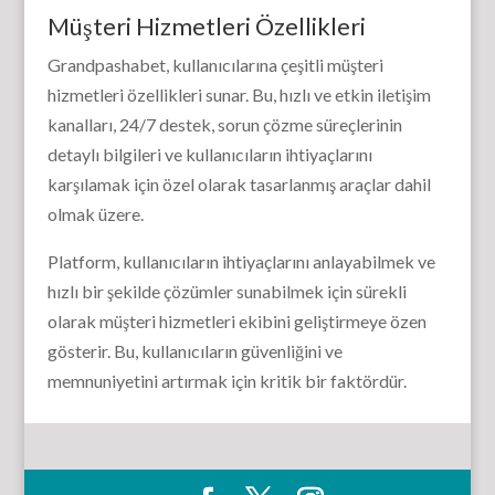
Müşteri Hizmetleri Özellikleri
Grandpashabet, kullanıcılarına çeşitli müşteri
hizmetleri özellikleri sunar. Bu, hızlı ve etkin iletişim
kanalları, 24/7 destek, sorun çözme süreçlerinin
detaylı bilgileri ve kullanıcıların ihtiyaçlarını
karşılamak için özel olarak tasarlanmış araçlar dahil
olmak üzere.
Platform, kullanıcıların ihtiyaçlarını anlayabilmek ve
hızlı bir şekilde çözümler sunabilmek için sürekli
olarak müşteri hizmetleri ekibini geliştirmeye özen
gösterir. Bu, kullanıcıların güvenliğini ve
memnuniyetini artırmak için kritik bir faktördür.