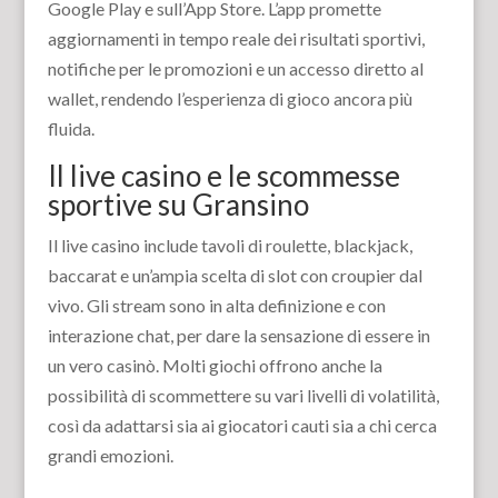
Google Play e sull’App Store. L’app promette
aggiornamenti in tempo reale dei risultati sportivi,
notifiche per le promozioni e un accesso diretto al
wallet, rendendo l’esperienza di gioco ancora più
fluida.
Il live casino e le scommesse
sportive su Gransino
Il live casino include tavoli di roulette, blackjack,
baccarat e un’ampia scelta di slot con croupier dal
vivo. Gli stream sono in alta definizione e con
interazione chat, per dare la sensazione di essere in
un vero casinò. Molti giochi offrono anche la
possibilità di scommettere su vari livelli di volatilità,
così da adattarsi sia ai giocatori cauti sia a chi cerca
grandi emozioni.