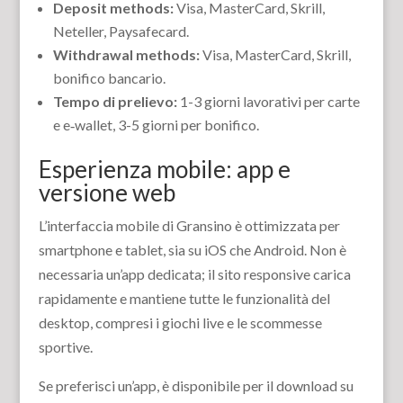
Deposit methods:
Visa, MasterCard, Skrill,
Neteller, Paysafecard.
Withdrawal methods:
Visa, MasterCard, Skrill,
bonifico bancario.
Tempo di prelievo:
1-3 giorni lavorativi per carte
e e‑wallet, 3-5 giorni per bonifico.
Esperienza mobile: app e
versione web
L’interfaccia mobile di Gransino è ottimizzata per
smartphone e tablet, sia su iOS che Android. Non è
necessaria un’app dedicata; il sito responsive carica
rapidamente e mantiene tutte le funzionalità del
desktop, compresi i giochi live e le scommesse
sportive.
Se preferisci un’app, è disponibile per il download su