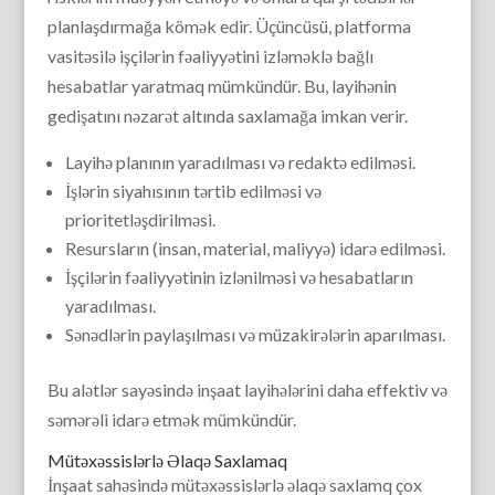
planlaşdırmağa kömək edir. Üçüncüsü, platforma
vasitəsilə işçilərin fəaliyyətini izləməklə bağlı
hesabatlar yaratmaq mümkündür. Bu, layihənin
gedişatını nəzarət altında saxlamağa imkan verir.
Layihə planının yaradılması və redaktə edilməsi.
İşlərin siyahısının tərtib edilməsi və
prioritetləşdirilməsi.
Resursların (insan, material, maliyyə) idarə edilməsi.
İşçilərin fəaliyyətinin izlənilməsi və hesabatların
yaradılması.
Sənədlərin paylaşılması və müzakirələrin aparılması.
Bu alətlər sayəsində inşaat layihələrini daha effektiv və
səmərəli idarə etmək mümkündür.
Mütəxəssislərlə Əlaqə Saxlamaq
İnşaat sahəsində mütəxəssislərlə əlaqə saxlamq çox