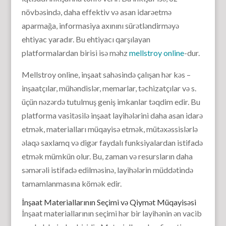
növbəsində, daha effektiv və asan idarəetmə
aparmağa, informasiya axınını sürətləndirməyə
ehtiyac yaradır. Bu ehtiyacı qarşılayan
platformalardan birisi isə məhz
mellstroy online
-dur.
Mellstroy online, inşaat sahəsində çalışan hər kəs –
inşaatçılar, mühəndislər, memarlar, təchizatçılar və s.
üçün nəzərdə tutulmuş geniş imkanlar təqdim edir. Bu
platforma vasitəsilə inşaat layihələrini daha asan idarə
etmək, materialları müqayisə etmək, mütəxəssislərlə
əlaqə saxlamq və digər faydalı funksiyalardan istifadə
etmək mümkün olur. Bu, zaman və resursların daha
səmərəli istifadə edilməsinə, layihələrin müddətində
tamamlanmasına kömək edir.
İnşaat Materiallarının Seçimi və Qiymət Müqayisəsi
İnşaat materiallarının seçimi hər bir layihənin ən vacib