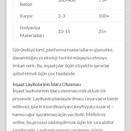
Beton
Kərpic
2-3
100+
İzolyasiya
10-15
25+
Materialları
Göründüyü kimi, platforma materialların qiymətini,
davamlılığını və ekoloji təsirini müqayisə etməyə
imkan verir. Bu, inşaatçılar üçün obyektiv qərarlar
qəbul etmək üçün çox faydalıdır.
İnşaat Layihələrinin İdarə Olunması
İnşaat layihələrinin idarə olunması mürəkkəb bir
prosesdir. Layihənin planlaşdırılması, resursların təmin
edilməsi, işlərin koordinasiyası, keyfiyyətə nəzarət –
hamısı uğur qazanmaq üçün vacibdir. Mellstroy
online, bu prosesi sadələşdirmək üçün bir sıra alətlər
təqdim edir. Layihənin planını yaratmaq, işlərin