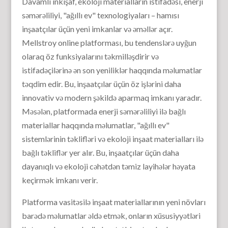
Davamlı inkişaf, ekoloji materialların istifadəsi, enerji
səmərəliliyi, "ağıllı ev" texnologiyaları – hamısı
inşaatçılar üçün yeni imkanlar və əməllər açır.
Mellstroy online platforması, bu tendenslərə uyğun
olaraq öz funksiyalarını təkmilləşdirir və
istifadəçilərinə ən son yeniliklər haqqında məlumatlar
təqdim edir. Bu, inşaatçılar üçün öz işlərini daha
innovativ və modern şəkildə aparmaq imkanı yaradır.
Məsələn, platformada enerji səmərəliliyi ilə bağlı
materiallar haqqında məlumatlar, "ağıllı ev"
sistemlərinin təklifləri və ekoloji inşaat materialları ilə
bağlı təkliflər yer alır. Bu, inşaatçılar üçün daha
dayanıqlı və ekoloji cəhətdən təmiz layihələr həyata
keçirmək imkanı verir.
Platforma vasitəsilə inşaat materiallarının yeni növları
barədə məlumatlar əldə etmək, onların xüsusiyyətləri