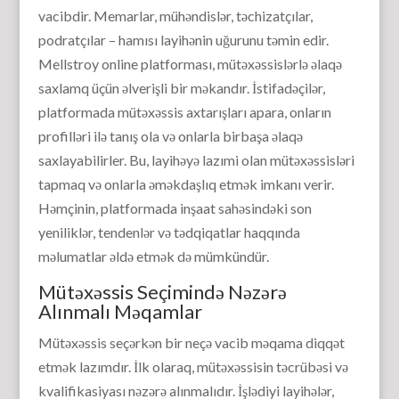
vacibdir. Memarlar, mühəndislər, təchizatçılar,
podratçılar – hamısı layihənin uğurunu təmin edir.
Mellstroy online platforması, mütəxəssislərlə əlaqə
saxlamq üçün əlverişli bir məkandır. İstifadəçilər,
platformada mütəxəssis axtarışları apara, onların
profilləri ilə tanış ola və onlarla birbaşa əlaqə
saxlayabilirler. Bu, layihəyə lazımi olan mütəxəssisləri
tapmaq və onlarla əməkdaşlıq etmək imkanı verir.
Həmçinin, platformada inşaat sahəsindəki son
yeniliklər, tendenlər və tədqiqatlar haqqında
məlumatlar əldə etmək də mümkündür.
Mütəxəssis Seçimində Nəzərə
Alınmalı Məqamlar
Mütəxəssis seçərkən bir neçə vacib məqama diqqət
etmək lazımdır. İlk olaraq, mütəxəssisin təcrübəsi və
kvalifikasiyası nəzərə alınmalıdır. İşlədiyi layihələr,