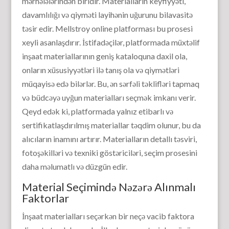
mərhələlərindən biridir. Materialların keyfiyyəti,
davamlılığı və qiyməti layihənin uğurunu bilavasitə
təsir edir. Mellstroy online platforması bu prosesi
xeyli asanlaşdırır. İstifadəçilər, platformada müxtəlif
inşaat materiallarının geniş kataloquna daxil ola,
onların xüsusiyyətləri ilə tanış ola və qiymətləri
müqayisə edə bilərlər. Bu, ən sərfəli təklifləri tapmaq
və büdcəyə uyğun materialları seçmək imkanı verir.
Qeyd edək ki, platformada yalnız etibarlı və
sertifikatlaşdırılmış materiallar təqdim olunur, bu da
alıcıların inamını artırır. Materialların detallı təsviri,
fotoşəkilləri və texniki göstəriciləri, seçim prosesini
daha məlumatlı və düzgün edir.
Material Seçimində Nəzərə Alınmalı
Faktorlar
İnşaat materialları seçərkən bir neçə vacib faktora