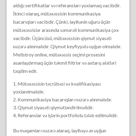
aldığı sertifikatlar və referansları yoxlamaq vacibdir.
İkinci olaraq, mütəxəssisin kommunikasiya
bacarıqları vacibdir. Çünki, layihənin uğuru üçün
mütəxəssislər arasında səmərəli kommunikasiya çox
vacibdir. Üçüncüsü, mütəxəssisin qiymət siyasəti
nəzərə alınmalıdır. Qiymət keyfiyyətə uyğun olmalıdır.
Mellstroy online, mütəxəssis seçimi prosesini
asanlaşdırmaq üçün təkmil filtrlər və axtarış alətləri
təqdim edir.
Mütəxəssisin təcrübəsi və kvalifikasiyası
yoxlanılmalıdır.
Kommunikasiya bacarıqları nəzərə alınmalıdır.
Qiymət siyasəti qiymətləndirilməlidir.
Referanslar və işlərin portfoliolu tələb edilməlidir.
Bu məqamları nəzərə alaraq, layihəyə ən uyğun