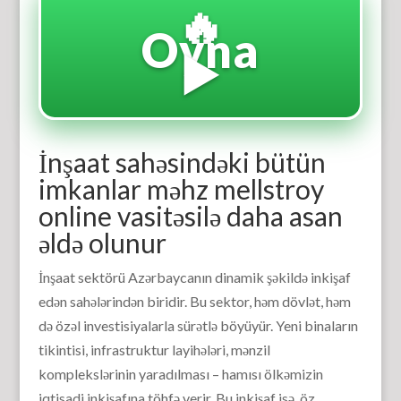
🔥
Oyna
▶️
İnşaat sahəsindəki bütün
imkanlar məhz mellstroy
online vasitəsilə daha asan
əldə olunur
İnşaat sektörü Azərbaycanın dinamik şəkildə inkişaf
edən sahələrindən biridir. Bu sektor, həm dövlət, həm
də özəl investisiyalarla sürətlə böyüyür. Yeni binaların
tikintisi, infrastruktur layihələri, mənzil
komplekslərinin yaradılması – hamısı ölkəmizin
iqtisadi inkişafına töhfə verir. Bu inkişaf isə, öz