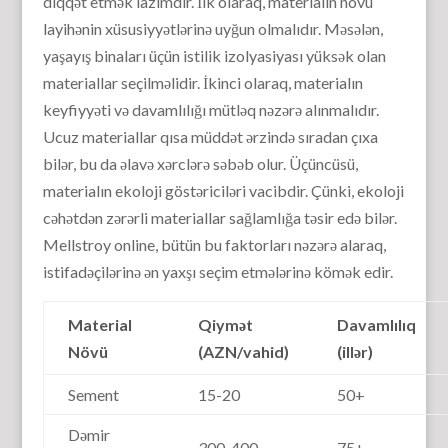
diqqət etmək lazımdır. İlk olaraq, materialın növü
layihənin xüsusiyyətlərinə uyğun olmalıdır. Məsələn,
yaşayış binaları üçün istilik izolyasiyası yüksək olan
materiallar seçilməlidir. İkinci olaraq, materialın
keyfiyyəti və davamlılığı mütləq nəzərə alınmalıdır.
Ucuz materiallar qısa müddət ərzində sıradan çıxa
bilər, bu da əlavə xərclərə səbəb olur. Üçüncüsü,
materialın ekoloji göstəriciləri vacibdir. Çünki, ekoloji
cəhətdən zərərli materiallar sağlamlığa təsir edə bilər.
Mellstroy online, bütün bu faktorları nəzərə alaraq,
istifadəçilərinə ən yaxşı seçim etmələrinə kömək edir.
Material
Qiymət
Davamlılıq
Növü
(AZN/vahid)
(illər)
Sement
15-20
50+
Dəmir
300-400
75+