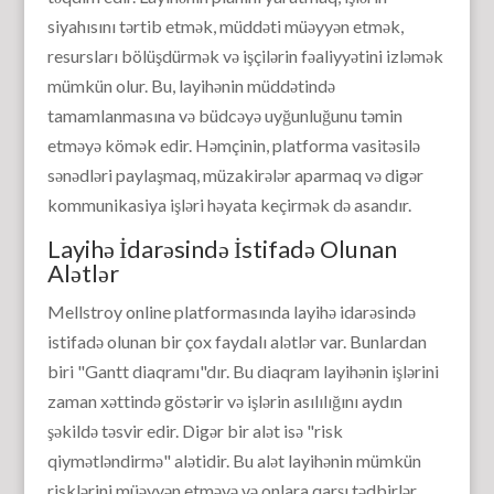
siyahısını tərtib etmək, müddəti müəyyən etmək,
resursları bölüşdürmək və işçilərin fəaliyyətini izləmək
mümkün olur. Bu, layihənin müddətində
tamamlanmasına və büdcəyə uyğunluğunu təmin
etməyə kömək edir. Həmçinin, platforma vasitəsilə
sənədləri paylaşmaq, müzakirələr aparmaq və digər
kommunikasiya işləri həyata keçirmək də asandır.
Layihə İdarəsində İstifadə Olunan
Alətlər
Mellstroy online platformasında layihə idarəsində
istifadə olunan bir çox faydalı alətlər var. Bunlardan
biri "Gantt diaqramı"dır. Bu diaqram layihənin işlərini
zaman xəttində göstərir və işlərin asılılığını aydın
şəkildə təsvir edir. Digər bir alət isə "risk
qiymətləndirmə" alətidir. Bu alət layihənin mümkün
risklərini müəyyən etməyə və onlara qarşı tədbirlər