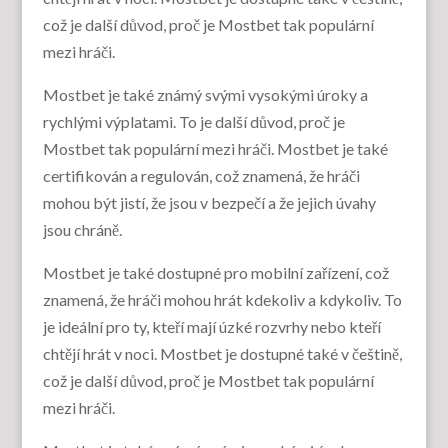
což je další důvod, proč je Mostbet tak populární
mezi hráči.
Mostbet je také známý svými vysokými úroky a
rychlými výplatami. To je další důvod, proč je
Mostbet tak populární mezi hráči. Mostbet je také
certifikován a regulován, což znamená, že hráči
mohou být jistí, že jsou v bezpečí a že jejich úvahy
jsou chráně.
Mostbet je také dostupné pro mobilní zařízení, což
znamená, že hráči mohou hrát kdekoliv a kdykoliv. To
je ideální pro ty, kteří mají úzké rozvrhy nebo kteří
chtějí hrát v noci. Mostbet je dostupné také v češtině,
což je další důvod, proč je Mostbet tak populární
mezi hráči.