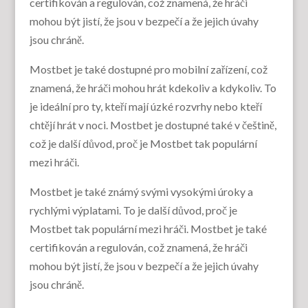
certifikován a regulován, což znamená, že hráči
mohou být jistí, že jsou v bezpečí a že jejich úvahy
jsou chráně.
Mostbet je také dostupné pro mobilní zařízení, což
znamená, že hráči mohou hrát kdekoliv a kdykoliv. To
je ideální pro ty, kteří mají úzké rozvrhy nebo kteří
chtějí hrát v noci. Mostbet je dostupné také v češtině,
což je další důvod, proč je Mostbet tak populární
mezi hráči.
Mostbet je také známý svými vysokými úroky a
rychlými výplatami. To je další důvod, proč je
Mostbet tak populární mezi hráči. Mostbet je také
certifikován a regulován, což znamená, že hráči
mohou být jistí, že jsou v bezpečí a že jejich úvahy
jsou chráně.