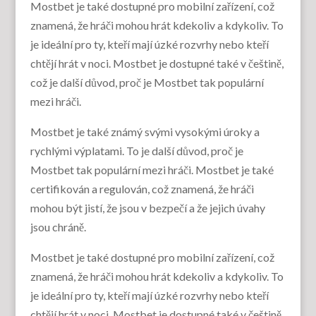
Mostbet je také dostupné pro mobilní zařízení, což
znamená, že hráči mohou hrát kdekoliv a kdykoliv. To
je ideální pro ty, kteří mají úzké rozvrhy nebo kteří
chtějí hrát v noci. Mostbet je dostupné také v češtině,
což je další důvod, proč je Mostbet tak populární
mezi hráči.
Mostbet je také známý svými vysokými úroky a
rychlými výplatami. To je další důvod, proč je
Mostbet tak populární mezi hráči. Mostbet je také
certifikován a regulován, což znamená, že hráči
mohou být jistí, že jsou v bezpečí a že jejich úvahy
jsou chráně.
Mostbet je také dostupné pro mobilní zařízení, což
znamená, že hráči mohou hrát kdekoliv a kdykoliv. To
je ideální pro ty, kteří mají úzké rozvrhy nebo kteří
chtějí hrát v noci. Mostbet je dostupné také v češtině,