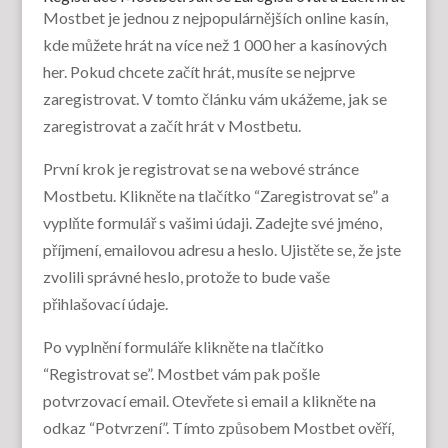
Mostbet je jednou z nejpopulárnějších online kasín,
kde můžete hrát na více než 1 000 her a kasínových
her. Pokud chcete začít hrát, musíte se nejprve
zaregistrovat. V tomto článku vám ukážeme, jak se
zaregistrovat a začít hrát v Mostbetu.
První krok je registrovat se na webové stránce
Mostbetu. Klikněte na tlačítko “Zaregistrovat se” a
vyplňte formulář s vašimi údaji. Zadejte své jméno,
příjmení, emailovou adresu a heslo. Ujistěte se, že jste
zvolili správné heslo, protože to bude vaše
přihlašovací údaje.
Po vyplnění formuláře klikněte na tlačítko
“Registrovat se”. Mostbet vám pak pošle
potvrzovací email. Otevřete si email a klikněte na
odkaz “Potvrzení”. Tímto způsobem Mostbet ověří,