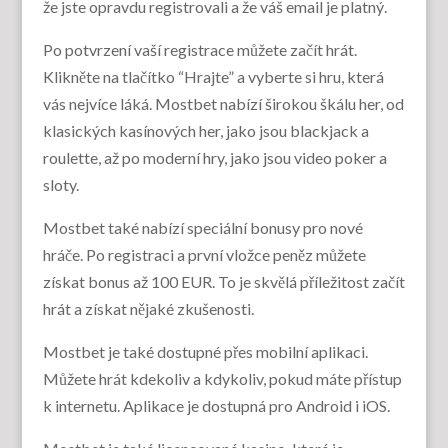
že jste opravdu registrovali a že váš email je platný.
Po potvrzení vaší registrace můžete začít hrát.
Klikněte na tlačítko “Hrajte” a vyberte si hru, která
vás nejvíce láká. Mostbet nabízí širokou škálu her, od
klasických kasínových her, jako jsou blackjack a
roulette, až po moderní hry, jako jsou video poker a
sloty.
Mostbet také nabízí speciální bonusy pro nové
hráče. Po registraci a první vložce peněz můžete
získat bonus až 100 EUR. To je skvělá příležitost začít
hrát a získat nějaké zkušenosti.
Mostbet je také dostupné přes mobilní aplikaci.
Můžete hrát kdekoliv a kdykoliv, pokud máte přístup
k internetu. Aplikace je dostupná pro Android i iOS.