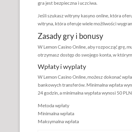
gra jest bezpieczna i uczciwa.
Jeśli szukasz witryny kasyno online, która ofe
witryna, która oferuje wiele możliwości wygran
Zasady gry i bonusy
W Lemon Casino Online, aby rozpocząć grę, mus
otrzymasz dostęp do swojego konta, w którym 
Wpłaty i wyplaty
W Lemon Casino Online, możesz dokonać wpłat
bankowych transferów. Minimalna wpłata wyno
24 godzin, a minimalna wypłata wynosi 50 PLN
Metoda wpłaty
Minimalna wpłata
Maksymalna wpłata