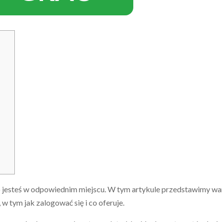
 to jesteś w odpowiednim miejscu. W tym artykule przedstawimy w
w tym jak zalogować się i co oferuje.