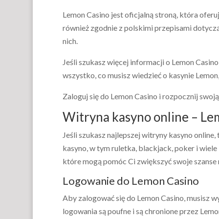
Lemon Casino jest oficjalną stroną, która ofer
również zgodnie z polskimi przepisami dotyczą
nich.
Jeśli szukasz więcej informacji o Lemon Casi
wszystko, co musisz wiedzieć o kasynie Lemon, 
Zaloguj się do Lemon Casino i rozpocznij swoj
Witryna kasyno online – Le
Jeśli szukasz najlepszej witryny kasyno online
kasyno, w tym ruletka, blackjack, poker i wiel
które mogą pomóc Ci zwiększyć swoje szanse 
Logowanie do Lemon Casino
Aby zalogować się do Lemon Casino, musisz wy
logowania są poufne i są chronione przez Lemo