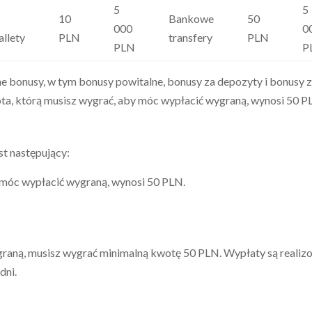
5
5
-
10
Bankowe
50
000
0
llety
PLN
transfery
PLN
PLN
P
 bonusy, w tym bonusy powitalne, bonusy za depozyty i bonusy za
ota, którą musisz wygrać, aby móc wypłacić wygraną, wynosi 50 P
t następujący:
 móc wypłacić wygraną, wynosi 50 PLN.
raną, musisz wygrać minimalną kwotę 50 PLN. Wypłaty są realiz
dni.