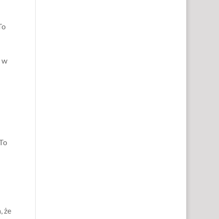
To
y w
 To
, że