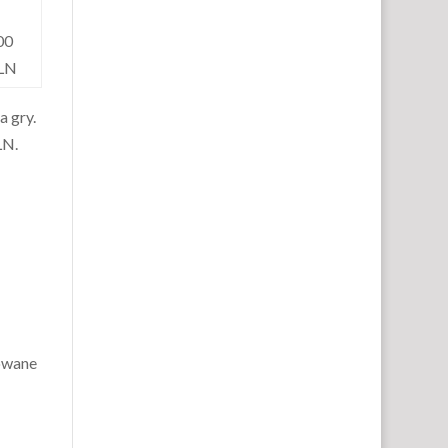
00
LN
 gry.
LN.
owane