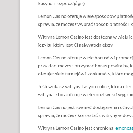
kasyno i rozpocząć grę.
Lemon Casino oferuje wiele sposobów płatnośc
sprawia, że możesz wybrać sposób płatności, kt
Witryna Lemon Casino jest dostępna w wielu ję
języku, który jest Ci najwygodniejszy.
Lemon Casino oferuje wiele bonusów i promocj
przykład, możesz otrzymać bonus powitalny, k
oferuje wiele turniejów i konkursów, które m
Jeśli szukasz witryny kasyno online, która ofe
witryna, która oferuje wiele możliwości wygran
Lemon Casino jest również dostępne na różnyc
sprawia, że możesz korzystać z witryny w dow
Witryna Lemon Casino jest chroniona
lemoncas