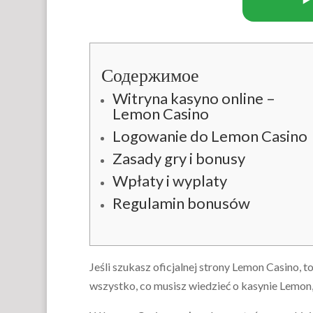
Содержимое
Witryna kasyno online –
Lemon Casino
Logowanie do Lemon Casino
Zasady gry i bonusy
Wpłaty i wyplaty
Regulamin bonusów
Jeśli szukasz oficjalnej strony Lemon Casino,
wszystko, co musisz wiedzieć o kasynie Lemon, 