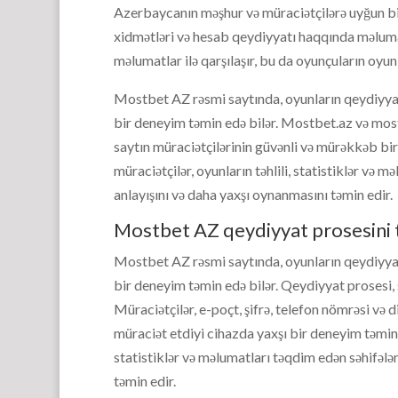
Azerbaycanın məşhur və müraciətçilərə uyğun bi
xidmətləri və hesab qeydiyyatı haqqında məlumatlar
məlumatlar ilə qarşılaşır, bu da oyunçuların oyunl
Mostbet AZ rəsmi saytında, oyunların qeydiyyatı 
bir deneyim təmin edə bilər. Mostbet.az və most
saytın müraciətçilərinin güvənli və mürəkkəb b
müraciətçilər, oyunların təhlili, statistiklər və 
anlayışını və daha yaxşı oynanmasını təmin edir.
Mostbet AZ qeydiyyat prosesini 
Mostbet AZ rəsmi saytında, oyunların qeydiyyatı 
bir deneyim təmin edə bilər. Qeydiyyat prosesi, 
Müraciətçilər, e-poçt, şifrə, telefon nömrəsi və 
müraciət etdiyi cihazda yaxşı bir deneyim təmin 
statistiklər və məlumatları təqdim edən səhifələr
təmin edir.