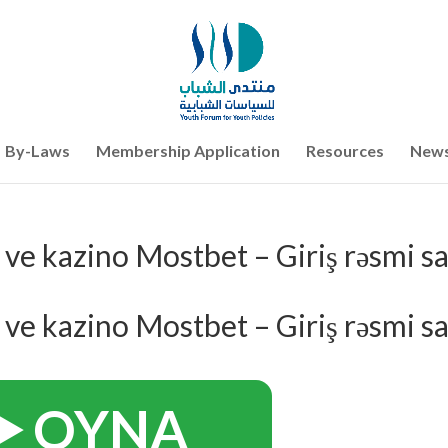
By-Laws
Membership Application
Resources
New
e kazino Mostbet – Giriş rəsmi sa
e kazino Mostbet – Giriş rəsmi sa
▶️ OYNA