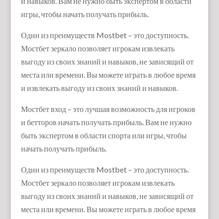
и навыков. Вам не нужно быть экспертом в области
игры, чтобы начать получать прибыль.
Один из преимуществ Mostbet – это доступность.
Мостбет зеркало позволяет игрокам извлекать
выгоду из своих знаний и навыков, не зависящий от
места или времени. Вы можете играть в любое время
и извлекать выгоду из своих знаний и навыков.
Мостбет вход – это лучшая возможность для игроков
и бетторов начать получать прибыль. Вам не нужно
быть экспертом в области спорта или игры, чтобы
начать получать прибыль.
Один из преимуществ Mostbet – это доступность.
Мостбет зеркало позволяет игрокам извлекать
выгоду из своих знаний и навыков, не зависящий от
места или времени. Вы можете играть в любое время