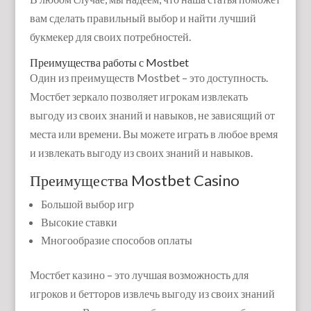
вам сделать правильный выбор и найти лучший
букмекер для своих потребностей.
Преимущества работы с Mostbet
Один из преимуществ Mostbet – это доступность.
Мостбет зеркало позволяет игрокам извлекать
выгоду из своих знаний и навыков, не зависящий от
места или времени. Вы можете играть в любое время
и извлекать выгоду из своих знаний и навыков.
Преимущества Mostbet Casino
Большой выбор игр
Высокие ставки
Многообразие способов оплаты
Мостбет казино – это лучшая возможность для
игроков и бетторов извлечь выгоду из своих знаний