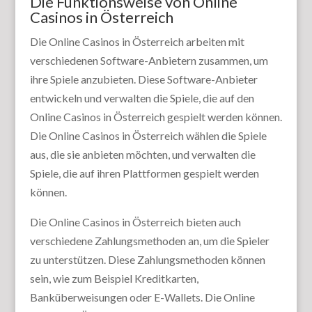
Die Funktionsweise von Online
Casinos in Österreich
Die Online Casinos in Österreich arbeiten mit
verschiedenen Software-Anbietern zusammen, um
ihre Spiele anzubieten. Diese Software-Anbieter
entwickeln und verwalten die Spiele, die auf den
Online Casinos in Österreich gespielt werden können.
Die Online Casinos in Österreich wählen die Spiele
aus, die sie anbieten möchten, und verwalten die
Spiele, die auf ihren Plattformen gespielt werden
können.
Die Online Casinos in Österreich bieten auch
verschiedene Zahlungsmethoden an, um die Spieler
zu unterstützen. Diese Zahlungsmethoden können
sein, wie zum Beispiel Kreditkarten,
Banküberweisungen oder E-Wallets. Die Online