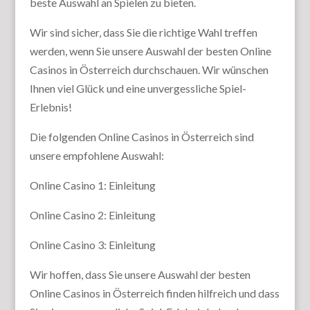
beste Auswahl an Spielen zu bieten.
Wir sind sicher, dass Sie die richtige Wahl treffen
werden, wenn Sie unsere Auswahl der besten Online
Casinos in Österreich durchschauen. Wir wünschen
Ihnen viel Glück und eine unvergessliche Spiel-
Erlebnis!
Die folgenden Online Casinos in Österreich sind
unsere empfohlene Auswahl:
Online Casino 1: Einleitung
Online Casino 2: Einleitung
Online Casino 3: Einleitung
Wir hoffen, dass Sie unsere Auswahl der besten
Online Casinos in Österreich finden hilfreich und dass