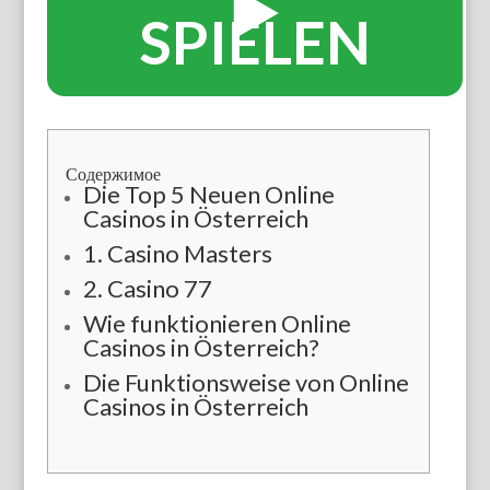
▶️
SPIELEN
Содержимое
Die Top 5 Neuen Online
Casinos in Österreich
1. Casino Masters
2. Casino 77
Wie funktionieren Online
Casinos in Österreich?
Die Funktionsweise von Online
Casinos in Österreich