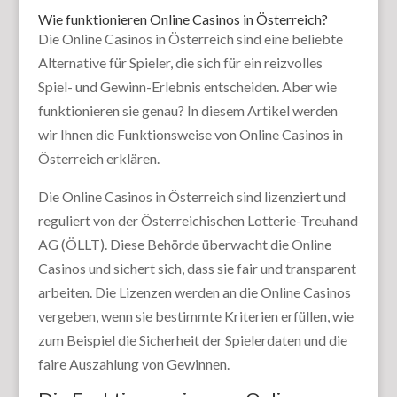
Wie funktionieren Online Casinos in Österreich?
Die Online Casinos in Österreich sind eine beliebte
Alternative für Spieler, die sich für ein reizvolles
Spiel- und Gewinn-Erlebnis entscheiden. Aber wie
funktionieren sie genau? In diesem Artikel werden
wir Ihnen die Funktionsweise von Online Casinos in
Österreich erklären.
Die Online Casinos in Österreich sind lizenziert und
reguliert von der Österreichischen Lotterie-Treuhand
AG (ÖLLT). Diese Behörde überwacht die Online
Casinos und sichert sich, dass sie fair und transparent
arbeiten. Die Lizenzen werden an die Online Casinos
vergeben, wenn sie bestimmte Kriterien erfüllen, wie
zum Beispiel die Sicherheit der Spielerdaten und die
faire Auszahlung von Gewinnen.