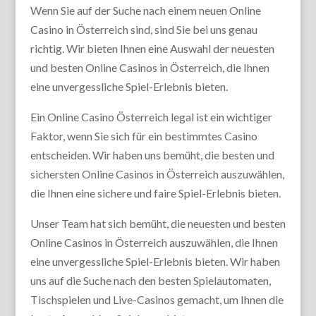
Wenn Sie auf der Suche nach einem neuen Online
Casino in Österreich sind, sind Sie bei uns genau
richtig. Wir bieten Ihnen eine Auswahl der neuesten
und besten Online Casinos in Österreich, die Ihnen
eine unvergessliche Spiel-Erlebnis bieten.
Ein Online Casino Österreich legal ist ein wichtiger
Faktor, wenn Sie sich für ein bestimmtes Casino
entscheiden. Wir haben uns bemüht, die besten und
sichersten Online Casinos in Österreich auszuwählen,
die Ihnen eine sichere und faire Spiel-Erlebnis bieten.
Unser Team hat sich bemüht, die neuesten und besten
Online Casinos in Österreich auszuwählen, die Ihnen
eine unvergessliche Spiel-Erlebnis bieten. Wir haben
uns auf die Suche nach den besten Spielautomaten,
Tischspielen und Live-Casinos gemacht, um Ihnen die