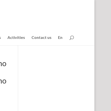
s
Activities
Contact us
En
no
no