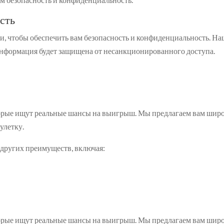
сть
, чтобы обеспечить вам безопасность и конфиденциальность. На
информация будет защищена от несанкционированного доступа.
оторые ищут реальные шансы на выигрыш. Мы предлагаем вам шир
улетку.
 других преимуществ, включая:
оторые ищут реальные шансы на выигрыш. Мы предлагаем вам шир