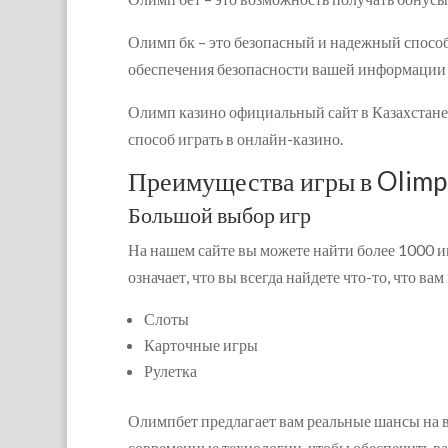
Олимп бк – это безопасный и надежный способ
обеспечения безопасности вашей информации 
Олимп казино официальный сайт в Казахстане 
способ играть в онлайн-казино.
Преимущества игры в Olimp
Большой выбор игр
На нашем сайте вы можете найти более 1000 иг
означает, что вы всегда найдете что-то, что вам
Слоты
Карточные игры
Рулетка
Олимпбет предлагает вам реальные шансы на в
современные технологии, чтобы обеспечить ва