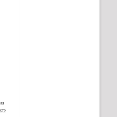
для
ктр