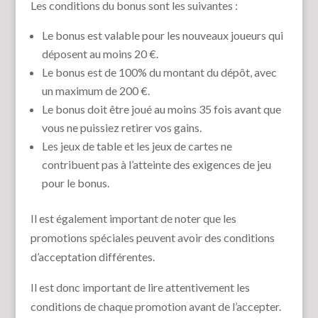
Les conditions du bonus sont les suivantes :
Le bonus est valable pour les nouveaux joueurs qui
déposent au moins 20 €.
Le bonus est de 100% du montant du dépôt, avec
un maximum de 200 €.
Le bonus doit être joué au moins 35 fois avant que
vous ne puissiez retirer vos gains.
Les jeux de table et les jeux de cartes ne
contribuent pas à l’atteinte des exigences de jeu
pour le bonus.
Il est également important de noter que les
promotions spéciales peuvent avoir des conditions
d’acceptation différentes.
Il est donc important de lire attentivement les
conditions de chaque promotion avant de l’accepter.