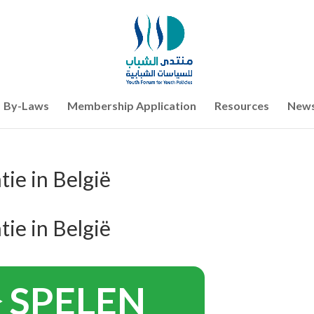
By-Laws
Membership Application
Resources
New
tie in België
tie in België
️ SPELEN