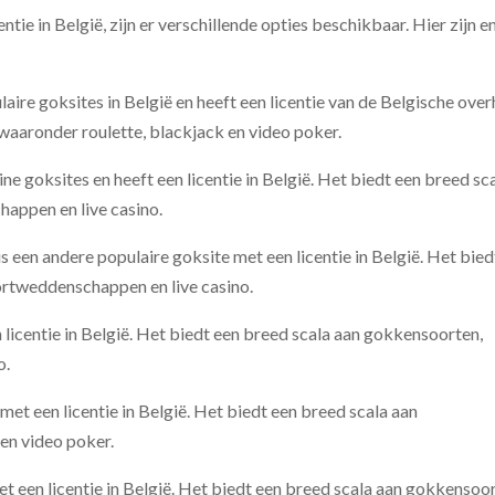
ntie in België, zijn er verschillende opties beschikbaar. Hier zijn e
aire goksites in België en heeft een licentie van de Belgische over
waaronder roulette, blackjack en video poker.
ne goksites en heeft een licentie in België. Het biedt een breed sc
appen en live casino.
 een andere populaire goksite met een licentie in België. Het bied
rtweddenschappen en live casino.
n licentie in België. Het biedt een breed scala aan gokkensoorten,
o.
met een licentie in België. Het biedt een breed scala aan
en video poker.
t een licentie in België. Het biedt een breed scala aan gokkensoor