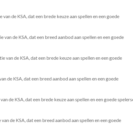
ie van de KSA, dat een brede keuze aan spellen en een goede
ntie van de KSA, dat een breed aanbod aan spellen en een goede
tie van de KSA, dat een brede keuze aan spellen en een goede
e van de KSA, dat een breed aanbod aan spellen en een goede
e van de KSA, dat een brede keuze aan spellen en een goede spelers
ie van de KSA, dat een breed aanbod aan spellen en een goede