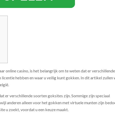
ar online casino, is het belangrijk om te weten dat er verschillende
en licentie hebben en waar u veilig kunt gokken. In dit artikel zullen
elgië.
at er verschillende soorten goksites zijn. Sommige zijn speciaal
ijl anderen alleen voor het gokken met virtuele munten zijn bedoe
ite u zoekt, voordat u een keuze maakt.