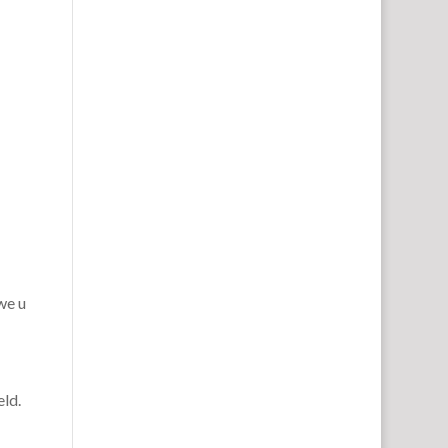
 we u
ld.