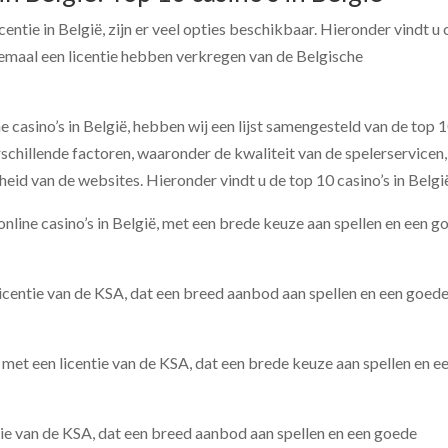
centie in België, zijn er veel opties beschikbaar. Hieronder vindt u 
llemaal een licentie hebben verkregen van de Belgische
e casino’s in België, hebben wij een lijst samengesteld van de top 
erschillende factoren, waaronder de kwaliteit van de spelerservicen,
heid van de websites. Hieronder vindt u de top 10 casino’s in Belgi
nline casino’s in België, met een brede keuze aan spellen en een g
licentie van de KSA, dat een breed aanbod aan spellen en een goed
o met een licentie van de KSA, dat een brede keuze aan spellen en e
ntie van de KSA, dat een breed aanbod aan spellen en een goede