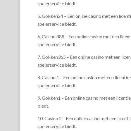
spelerservice biedt.
5. Gokken24 – Een online casino met een licent
spelerservice biedt.
6. Casino 888 – Een online casino met een lice
spelerservice biedt.
7. Gokken365 – Een online casino met een licen
spelerservice biedt.
8. Casino 1 – Een online casino met een licenti
spelerservice biedt.
9. Gokken1 – Een online casino met een licenti
biedt.
10. Casino 2 – Een online casino met een licent
spelerservice biedt.