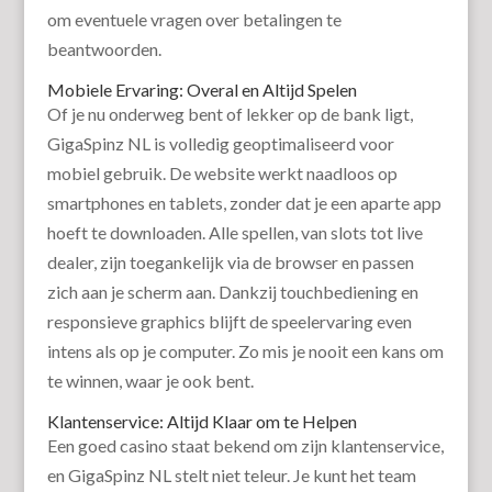
om eventuele vragen over betalingen te
beantwoorden.
Mobiele Ervaring: Overal en Altijd Spelen
Of je nu onderweg bent of lekker op de bank ligt,
GigaSpinz NL is volledig geoptimaliseerd voor
mobiel gebruik. De website werkt naadloos op
smartphones en tablets, zonder dat je een aparte app
hoeft te downloaden. Alle spellen, van slots tot live
dealer, zijn toegankelijk via de browser en passen
zich aan je scherm aan. Dankzij touchbediening en
responsieve graphics blijft de speelervaring even
intens als op je computer. Zo mis je nooit een kans om
te winnen, waar je ook bent.
Klantenservice: Altijd Klaar om te Helpen
Een goed casino staat bekend om zijn klantenservice,
en GigaSpinz NL stelt niet teleur. Je kunt het team