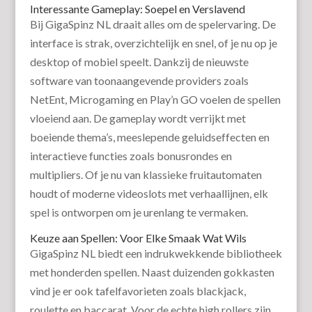
Interessante Gameplay: Soepel en Verslavend
Bij GigaSpinz NL draait alles om de spelervaring. De
interface is strak, overzichtelijk en snel, of je nu op je
desktop of mobiel speelt. Dankzij de nieuwste
software van toonaangevende providers zoals
NetEnt, Microgaming en Play’n GO voelen de spellen
vloeiend aan. De gameplay wordt verrijkt met
boeiende thema’s, meeslepende geluidseffecten en
interactieve functies zoals bonusrondes en
multipliers. Of je nu van klassieke fruitautomaten
houdt of moderne videoslots met verhaallijnen, elk
spel is ontworpen om je urenlang te vermaken.
Keuze aan Spellen: Voor Elke Smaak Wat Wils
GigaSpinz NL biedt een indrukwekkende bibliotheek
met honderden spellen. Naast duizenden gokkasten
vind je er ook tafelfavorieten zoals blackjack,
roulette en baccarat. Voor de echte high rollers zijn