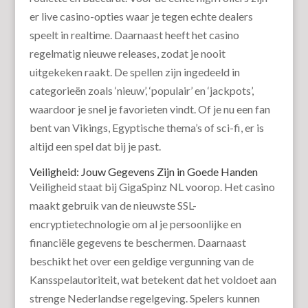
er live casino-opties waar je tegen echte dealers
speelt in realtime. Daarnaast heeft het casino
regelmatig nieuwe releases, zodat je nooit
uitgekeken raakt. De spellen zijn ingedeeld in
categorieën zoals ‘nieuw’, ‘populair’ en ‘jackpots’,
waardoor je snel je favorieten vindt. Of je nu een fan
bent van Vikings, Egyptische thema’s of sci-fi, er is
altijd een spel dat bij je past.
Veiligheid: Jouw Gegevens Zijn in Goede Handen
Veiligheid staat bij GigaSpinz NL voorop. Het casino
maakt gebruik van de nieuwste SSL-
encryptietechnologie om al je persoonlijke en
financiële gegevens te beschermen. Daarnaast
beschikt het over een geldige vergunning van de
Kansspelautoriteit, wat betekent dat het voldoet aan
strenge Nederlandse regelgeving. Spelers kunnen