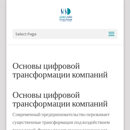
Select Page
Основы цифровой
трансформации компаний
Основы цифровой
трансформации компаний
Современный предпринимательство переживает
существенные трансформации под воздействием
технологий. Фирмы вводят свежие решения для