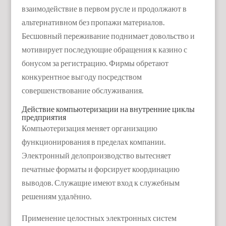
взаимодействие в первом русле и продолжают в
альтернативном без пропажи материалов.
Бесшовный переживание поднимает довольство и
мотивирует последующие обращения к казино с
бонусом за регистрацию. Фирмы обретают
конкурентное выгоду посредством
совершенствование обслуживания.
Действие компьютеризации на внутренние циклы
предприятия
Компьютеризация меняет организацию
функционирования в пределах компании.
Электронный делопроизводство вытесняет
печатные форматы и форсирует координацию
выводов. Служащие имеют вход к служебным
решениям удалённо.
Применение целостных электронных систем