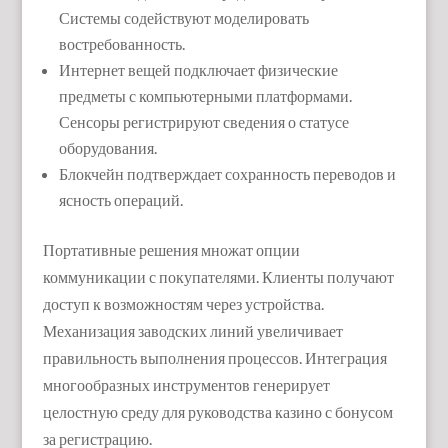
Системы содействуют моделировать
востребованность.
Интернет вещей подключает физические
предметы с компьютерными платформами.
Сенсоры регистрируют сведения о статусе
оборудования.
Блокчейн подтверждает сохранность переводов и
ясность операций.
Портативные решения множат опции
коммуникации с покупателями. Клиенты получают
доступ к возможностям через устройства.
Механизация заводских линий увеличивает
правильность выполнения процессов. Интеграция
многообразных инструментов генерирует
целостную среду для руководства казино с бонусом
за регистрацию.