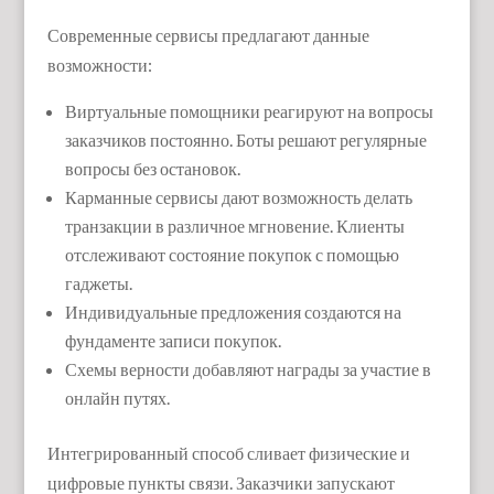
Современные сервисы предлагают данные
возможности:
Виртуальные помощники реагируют на вопросы
заказчиков постоянно. Боты решают регулярные
вопросы без остановок.
Карманные сервисы дают возможность делать
транзакции в различное мгновение. Клиенты
отслеживают состояние покупок с помощью
гаджеты.
Индивидуальные предложения создаются на
фундаменте записи покупок.
Схемы верности добавляют награды за участие в
онлайн путях.
Интегрированный способ сливает физические и
цифровые пункты связи. Заказчики запускают