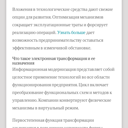
Вложения в технологические средства дают свежие
опции для развития. Оптимизация механизмов
сокращает эксплуатационные траты и форсирует
реализацию операций.
Узнать больше
дает
возможность предпринимательству оставаться
эффективным в изменчивой обстановке.
Что такое электронная трансформация и ее
назначения
Информационная модернизация представляет собой
целостное применение технологий во все области
функционирования предприятия. Цикл включает
преобразование функциональных схем и методов к
управлению. Компании конвертируют физические
механизмы в виртуальный режим.
Первостепенная функция трансформации
заключается в повышении успешности фирмы.