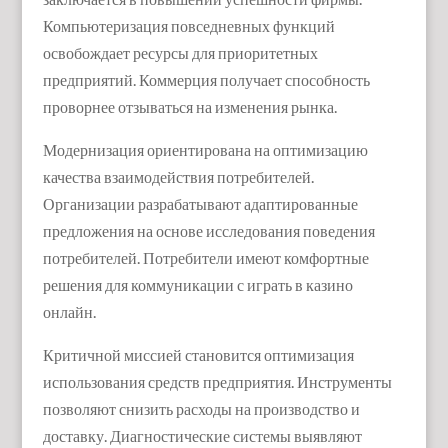
Компьютеризация повседневных функций
освобождает ресурсы для приоритетных
предприятий. Коммерция получает способность
проворнее отзываться на изменения рынка.
Модернизация ориентирована на оптимизацию
качества взаимодействия потребителей.
Организации разрабатывают адаптированные
предложения на основе исследования поведения
потребителей. Потребители имеют комфортные
решения для коммуникации с играть в казино
онлайн.
Критичной миссией становится оптимизация
использования средств предприятия. Инструменты
позволяют снизить расходы на производство и
доставку. Диагностические системы выявляют