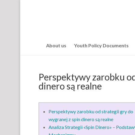
About us
Youth Policy Documents
Perspektywy zarobku od 
dinero są realne
Perspektywy zarobku od strategii gry do
wygranej z spin dinero są realne
Analiza Strategii «Spin Dinero» – Podstawy
Mechanizmy