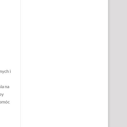
nych i
la na
by
pomóc