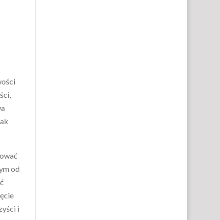
wości
ści,
wa
nak
tować
tym od
ć
ęcie
yści i