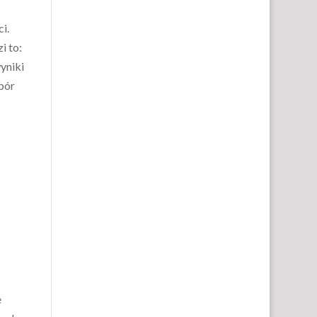
i.
i to:
yniki
bór
e