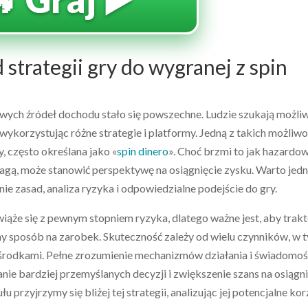
strategii gry do wygranej z spin
ych źródeł dochodu stało się powszechne. Ludzie szukają możli
korzystując różne strategie i platformy. Jedną z takich możliwo
y, często określana jako «
spin dinero
». Choć brzmi to jak hazardo
gą, może stanowić perspektywę na osiągnięcie zysku. Warto jed
ie zasad, analiza ryzyka i odpowiedzialne podejście do gry.
wiąże się z pewnym stopniem ryzyka, dlatego ważne jest, aby trak
ny sposób na zarobek. Skuteczność zależy od wielu czynników, w 
ia środkami. Pełne zrozumienie mechanizmów działania i świadomoś
e bardziej przemyślanych decyzji i zwiększenie szans na osiągni
rzyjrzymy się bliżej tej strategii, analizując jej potencjalne korz