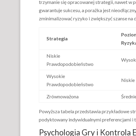
trzymanie się opracowanej strategii, nawet w p
gwarantuje sukcesu, a porażka jest nieodłąc
zminimalizować ryzyko i zwiększyć szanse na 
Pozio
Strategia
Ryzyk
Niskie
Wysok
Prawdopodobieństwo
Wysokie
Niskie
Prawdopodobieństwo
Zrównoważona
Średni
Powyższa tabela przedstawia przykładowe stra
podyktowany indywidualnymi preferencjami i t
Psychologia Gry i Kontrola 