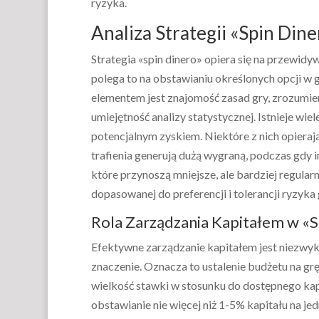
ryzyka.
Analiza Strategii «Spin Din
Strategia «spin dinero» opiera się na przewid
polega to na obstawianiu określonych opcji w
elementem jest znajomość zasad gry, zrozumi
umiejętność analizy statystycznej. Istnieje wie
potencjalnym zyskiem. Niektóre z nich opiera
trafienia generują dużą wygraną, podczas gdy
które przynoszą mniejsze, ale bardziej regular
dopasowanej do preferencji i tolerancji ryzyka 
Rola Zarządzania Kapitałem w «S
Efektywne zarządzanie kapitałem jest niezwykle
znaczenie. Oznacza to ustalenie budżetu na grę
wielkość stawki w stosunku do dostępnego kapi
obstawianie nie więcej niż 1-5% kapitału na je