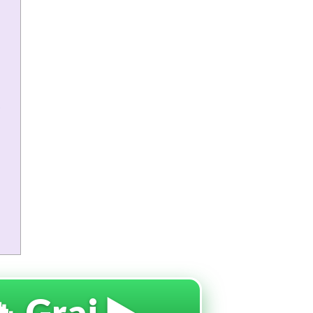
 Graj ▶️