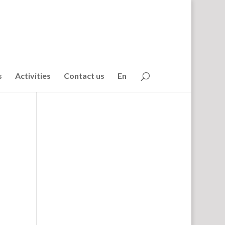
s
Activities
Contact us
En