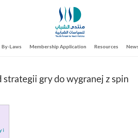
By-Laws
Membership Application
Resources
New
strategii gry do wygranej z spin
 i