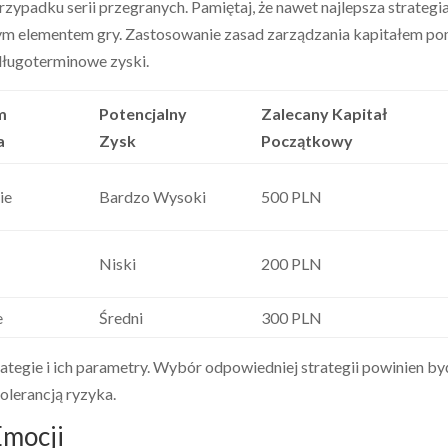
rzypadku serii przegranych. Pamiętaj, że nawet najlepsza strategia
znym elementem gry. Zastosowanie zasad zarządzania kapitałem p
długoterminowe zyski.
m
Potencjalny
Zalecany Kapitał
a
Zysk
Początkowy
ie
Bardzo Wysoki
500 PLN
Niski
200 PLN
e
Średni
300 PLN
tegie i ich parametry. Wybór odpowiedniej strategii powinien by
olerancją ryzyka.
Emocji