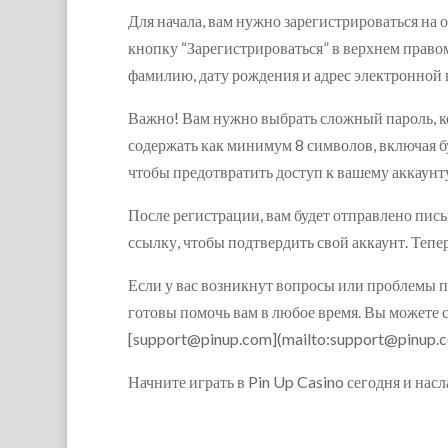
Для начала, вам нужно зарегистрироваться на 
кнопку “Зарегистрироваться” в верхнем правом
фамилию, дату рождения и адрес электронной 
Важно! Вам нужно выбрать сложный пароль, ко
содержать как минимум 8 символов, включая б
чтобы предотвратить доступ к вашему аккаунт
После регистрации, вам будет отправлено пис
ссылку, чтобы подтвердить свой аккаунт. Тепер
Если у вас возникнут вопросы или проблемы п
готовы помочь вам в любое время. Вы можете с
[support@pinup.com](mailto:support@pinup.co
Начните играть в Pin Up Casino сегодня и на