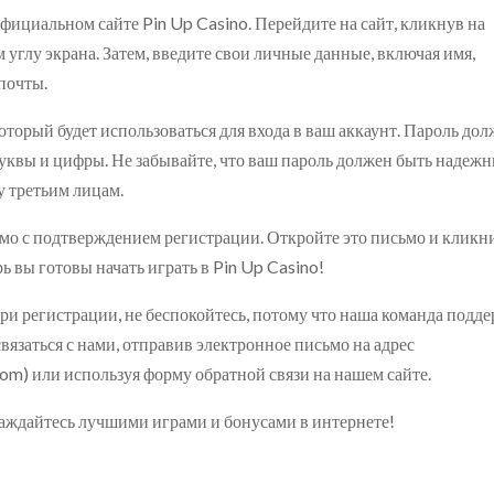
официальном сайте Pin Up Casino. Перейдите на сайт, кликнув на
 углу экрана. Затем, введите свои личные данные, включая имя,
почты.
торый будет использоваться для входа в ваш аккаунт. Пароль дол
уквы и цифры. Не забывайте, что ваш пароль должен быть надежн
у третьим лицам.
ьмо с подтверждением регистрации. Откройте это письмо и кликн
ь вы готовы начать играть в Pin Up Casino!
ри регистрации, не беспокойтесь, потому что наша команда подд
вязаться с нами, отправив электронное письмо на адрес
m) или используя форму обратной связи на нашем сайте.
слаждайтесь лучшими играми и бонусами в интернете!