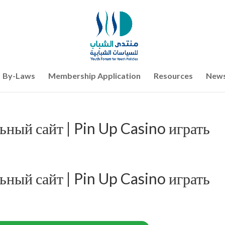
By-Laws
Membership Application
Resources
New
ый сайт | Pin Up Casino играть
ый сайт | Pin Up Casino играть