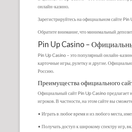
онлайн-казино.
Зарегистрируйтесь на официальном сайте Pin U
Обратите внимание, что минимальный депозит 
Pin Up Casino – Официальны
Pin Up Casino – это популярный онлайн-казино
карточные игры, рулетку и другие. Официальны
Россию.
Преимущества официального сайт
Официальный сайт Pin Up Casino предлагает н
игроков. В частности, на этом сайте вы сможете
• Играть в любое время и из любого места, име
• Получать доступ к широкому спектру игр, вк