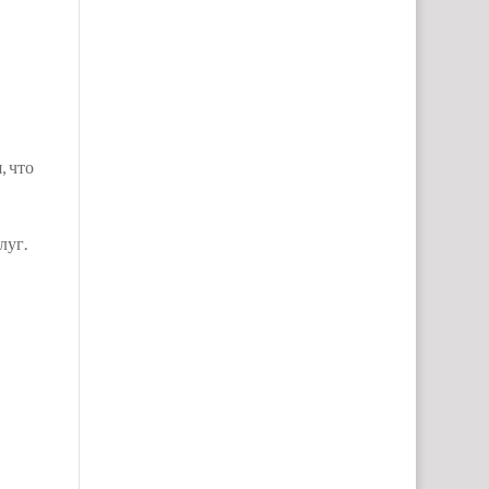
, что
луг.