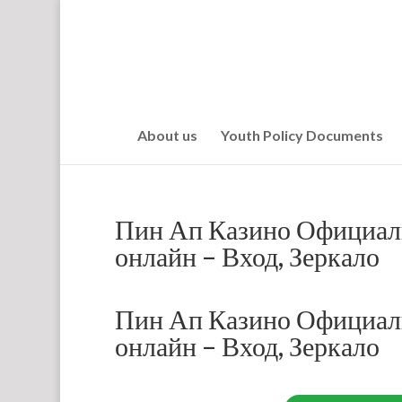
About us
Youth Policy Documents
Пин Ап Казино Официальн
онлайн – Вход, Зеркало
Пин Ап Казино Официальн
онлайн – Вход, Зеркало