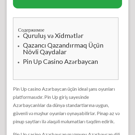
Содержимое
Quruluş və Xidmətlər
Qazancı Qazandırmaq Üçün
Növli Qaydalar
Pin Up Casino Azərbaycan
Pin Up casino Azərbaycan üçün ideal şans oyunları
platformasıdır. Pin Up giriş sayesinde
Azərbaycanlılar da dünya standartlarına uygun,
güvenli və məşhur oyunları oynayabilirlər. Pinap az və
pinup saytları ilə əlaqəli məlumatları təqdim edirik.
Pin Up casino Azərbaycan məzmunu Azərbaycan dili