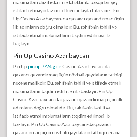
məlumatları daxil edən məsləhətlər ilə basqa bir şey
istifadə etməyin lazımi olduğu anlaşıla bilərsiniz. Pin
Up Casino Azərbaycan-da qazancı qazandırmaq üçün
ilk adımların doğru olmalıdır. Bu, səhifənin təhlili və
istifadə etməli məlumatların təqdim edilməsi ilə
başlayır.
Pin Up Casino Azərbaycan
Pin Up
pin up 7/24 giriş
Casino Azərbaycan-da
qazancı qazandırmaq üçün növbəli qaydaların tətbiqi
necənə malikdir. Bu, səhifənin təhlili və istifadə etməli
məlumatların təqdim edilməsi ilə başlayır. Pin Up
Casino Azərbaycan-da qazancı qazandırmaq üçün ilk
adımların doğru olmalıdır. Bu, səhifənin təhlili və
istifadə etməli məlumatların təqdim edilməsi ilə
başlayır. Pin Up Casino Azərbaycan-da qazancı
qazandırmaq üçün növbəli qaydaların tətbiqi necənə