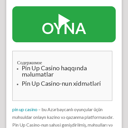
▶️
OYNA
Содержимое
Pin Up Casino haqqında
məlumatlar
Pin Up Casino-nun xidmətləri
pin up casino
– bu Azərbaycanlı oyunçular üçün
məhsuldar onlayn kazino və qazanma platformasıdır.
Pin Up Casino-nun sahəsi genişdirilmiş, məhsulları və