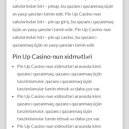
sahələrindən biri – pinup, bu qazancı qazanmaq üçün
ən yaxşı şansları təmin edir. Pin Up Casino-nun
sahələrindən biri – pin up giriş, bu qazancı qazanmaq
üçün ən yaxşı şansları təmin edir. Pin Up Casino-nun
sahələrindən biri – pin up casino, bu qazancı
qazanmaq üçün ən yaxşı şansları təmin edir.
Pin Up Casino-nun xidmətləri
Pin Up Casino-nun xidmətləri arasında kimi
qazancı qazanmaq, qazancı qazanmaq üçün
tənzimləmələr, qazancı qazanmaq üçün
tənzimləmələr təmin etmək və daha çox var.
Pin Up Casino-nun xidmətləri arasında kimi
qazancı qazanmaq, qazancı qazanmaq üçün
tənzimləmələr, qazancı qazanmaq üçün
tənzimləmələr təmin etmək və daha çox var.
Pin Up Casino-nun xidmətləri arasında kimi