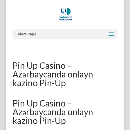
Select Page
Pin Up Casino –
Azərbaycanda onlayn
kazino Pin-Up
Pin Up Casino –
Azərbaycanda onlayn
kazino Pin-Up