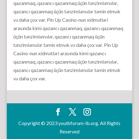
qazanmaq, qazancı qazanmaq üçün tənzimləmələr,
qazancı qazanmaq üçün tənzimləmələr təmin etmək
və daha çox var. Pin Up Casino-nun xidmətləri
arasında kimi qazancı qazanmaq, qazancı qazanmaq
üçün tənzimləmələr, qazancı qazanmaq üçün
tənzimləmələr təmin etmək və daha çox var. Pin Up
Casino-nun xidmətləri arasında kimi qazancı
qazanmaq, qazancı qazanmaq üçün tənzimləmələr,
qazancı qazanmaq üçün tənzimləmələr təmin etmək
və daha çox var.
Copyright © 2023 youthforum-lb.org. All Rights
Reserved