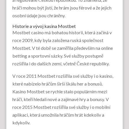
hráči mohou být jistí, že hrám jsou férové a že jejich
osobní údaje jsou chráněny.
Historie a vývoj kasina Mostbet
Mostbet casino má bohatou historii, která začíná v
roce 2009, kdy byla založena ruská společnost
Mostbet. V té době se zaměřila především na online
betting a sportovní sázky. Své služby postupně
rozšířila i do dalších zemí, včetně České republiky.
V roce 2011 Mostbet rozšířila své služby i o kasino,
které nabízelo hráčům širší škálu her a bonusů.
Kasino Mostbet se rychle stalo populárním mezi
hráči, kteří hledali nové a zajímavé hry a bonusy. V
roce 2015 Mostbet rozšířila své služby i o mobilní
aplikaci, která umožnila hráčům hrát kdekoliv a
kdykoliv.