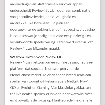
aanbiedingen en platforms elkaar overlappen,
onderscheidt Review NL zich door een combinatie
van gebruiksvriendelijkheid, veiligheid en
aantrekkelijke bonussen. Of je nu een
doorgewinterde gokker bent of net begint, dit casino
biedt alles wat je nodig hebt voor een plezierige en
verantwoorde speelervaring. Laten we duiken in wat
Review NL zo bijzonder maakt.
Waarom Kiezen voor Review NL?
Review NL is niet zomaar een online casino; het is een
platform dat speciaal is ontworpen voor de
Nederlandse markt. Je vindt er een breed scala aan
spellen van topontwikkelaars zoals NetEnt, Play’n
GO en Evolution Gaming. Van klassieke gokkasten
tot live dealer-spellen, er is voor ieder wat wils. Wat
echt opvalt, is de focus op klanttevredenheid: snelle