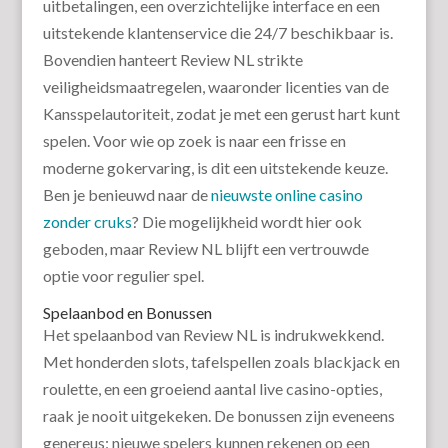
uitbetalingen, een overzichtelijke interface en een
uitstekende klantenservice die 24/7 beschikbaar is.
Bovendien hanteert Review NL strikte
veiligheidsmaatregelen, waaronder licenties van de
Kansspelautoriteit, zodat je met een gerust hart kunt
spelen. Voor wie op zoek is naar een frisse en
moderne gokervaring, is dit een uitstekende keuze.
Ben je benieuwd naar de
nieuwste online casino
zonder cruks
? Die mogelijkheid wordt hier ook
geboden, maar Review NL blijft een vertrouwde
optie voor regulier spel.
Spelaanbod en Bonussen
Het spelaanbod van Review NL is indrukwekkend.
Met honderden slots, tafelspellen zoals blackjack en
roulette, en een groeiend aantal live casino-opties,
raak je nooit uitgekeken. De bonussen zijn eveneens
genereus: nieuwe spelers kunnen rekenen op een