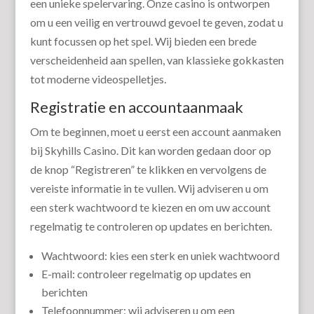
een unieke spelervaring. Onze casino is ontworpen
om u een veilig en vertrouwd gevoel te geven, zodat u
kunt focussen op het spel. Wij bieden een brede
verscheidenheid aan spellen, van klassieke gokkasten
tot moderne videospelletjes.
Registratie en accountaanmaak
Om te beginnen, moet u eerst een account aanmaken
bij Skyhills Casino. Dit kan worden gedaan door op
de knop “Registreren” te klikken en vervolgens de
vereiste informatie in te vullen. Wij adviseren u om
een sterk wachtwoord te kiezen en om uw account
regelmatig te controleren op updates en berichten.
Wachtwoord: kies een sterk en uniek wachtwoord
E-mail: controleer regelmatig op updates en
berichten
Telefoonnummer: wij adviseren u om een