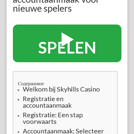
nieuwe spelers
▶️
SPELEN
Содержимое
Welkom bij Skyhills Casino
Registratie en
accountaanmaak
Registratie: Een stap
voorwaarts
Accountaanmaak: Selecteer