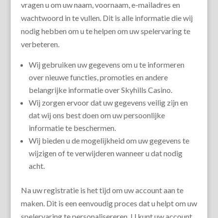
vragen u om uw naam, voornaam, e-mailadres en
wachtwoord in te vullen. Dit is alle informatie die wij
nodig hebben om u te helpen om uw spelervaring te
verbeteren.
Wij gebruiken uw gegevens om u te informeren
over nieuwe functies, promoties en andere
belangrijke informatie over Skyhills Casino.
Wij zorgen ervoor dat uw gegevens veilig zijn en
dat wij ons best doen om uw persoonlijke
informatie te beschermen.
Wij bieden u de mogelijkheid om uw gegevens te
wijzigen of te verwijderen wanneer u dat nodig
acht.
Na uw registratie is het tijd om uw account aan te
maken. Dit is een eenvoudig proces dat u helpt om uw
spelervaring te personalisereren. U kunt uw account