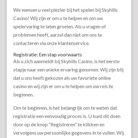
We wensen u veel plezier bij het spelen bij Skyhills
Casino! Wij zijn er om u te helpen en om uw
spelervaring te laten groeien. Als u vragen of
problemen heeft, aarzel dan niet om ons te
contacteren via onze klantenservice.
Registratie: Een stap voorwaarts
Als u zich aanmeldt bij Skyhills Casino, is het eerste
stapje naar een unieke ervaring genomen. Wij zijn blij
dat u ons heeft gekozen als uw favoriete online
casino en wij zijn er om u te helpen om uw reis te
beginnen.
Om te beginnen, is het belangrijk om te weten dat
registratie een eenvoudig proces is. U kunt dit doen
door op de knop “Registreren” te klikken en
vervolgens uw persoonlijke gegevens in te vullen. Wij