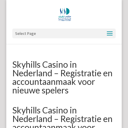
Select Page
Skyhills Casino in
Nederland – Registratie en
accountaanmaak voor
nieuwe spelers
Skyhills Casino in
Nederland – Registratie en
accountaanmaak voor