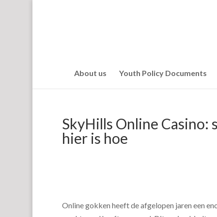
About us
Youth Policy Documents
SkyHills Online Casino:
hier is hoe
Online gokken heeft de afgelopen jaren een eno