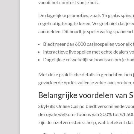
vanuit het comfort van je huis.
De dagelijkse promoties, zoals 15 gratis spins
regelmatig terug te keren. Vergeet niet dat je 
aanmelden. Dit houdt je spelervaring spannend 
Biedt meer dan 6000 casinospellen voor elk t
Interactieve live spellen met echte dealers v
Dagelijkse en wekelijkse bonussen om je ban
Met deze praktische details in gedachten, ben 
gevarieerde opties zullen je zeker aanspreken,
Belangrijke voordelen van S
SkyHills Online Casino biedt verschillende voor
de royale welkomstbonus van 200% tot €1.500, 
zijn de inzetvereisten scherp, wat betekent dat 