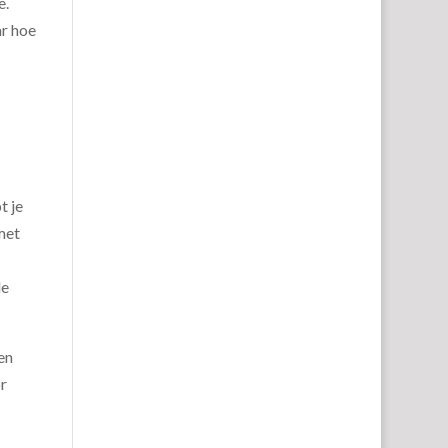
e.
ar hoe
t je
met
de
en
r