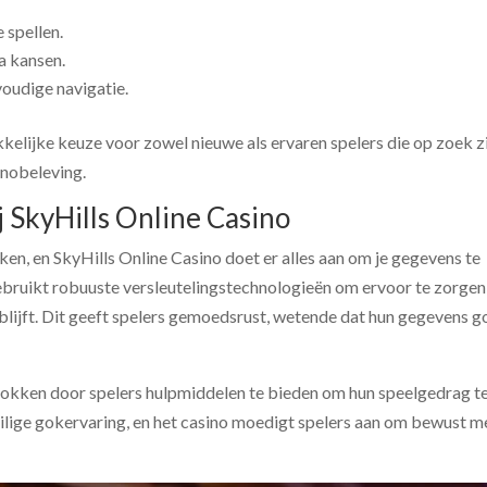
e spellen.
a kansen.
voudige navigatie.
elijke keuze voor zowel nieuwe als ervaren spelers die op zoek zi
inobeleving.
j SkyHills Online Casino
kken, en SkyHills Online Casino doet er alles aan om je gegevens te
ebruikt robuuste versleutelingstechnologieën om ervoor te zorgen
ig blijft. Dit geeft spelers gemoedsrust, wetende dat hun gegevens 
gokken door spelers hulpmiddelen te bieden om hun speelgedrag t
veilige gokervaring, en het casino moedigt spelers aan om bewust m