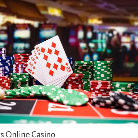
s Online Casino