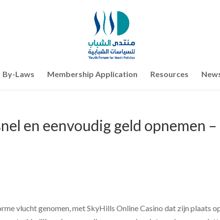
By-Laws
Membership Application
Resources
New
 snel en eenvoudig geld opnemen –
rme vlucht genomen, met SkyHills Online Casino dat zijn plaats o