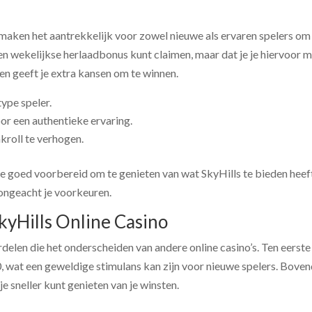
, maken het aantrekkelijk voor zowel nieuwe als ervaren spelers om
een wekelijkse herlaadbonus kunt claimen, maar dat je je hiervoor 
en geeft je extra kansen om te winnen.
ype speler.
oor een authentieke ervaring.
kroll te verhogen.
je goed voorbereid om te genieten van wat SkyHills te bieden heef
 ongeacht je voorkeuren.
kyHills Online Casino
delen die het onderscheiden van andere online casino’s. Ten eerste 
wat een geweldige stimulans kan zijn voor nieuwe spelers. Boven
je sneller kunt genieten van je winsten.