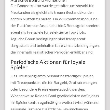
Attraktive Boni und Promotionen
Die Bonusstruktur wurde gestaltet, um sowohl für
Neukunden als gleichfalls treuen Bestandskunden
echten Nutzen zu bieten. Ein Willkommensbonus bei
der Plattform umfasst nicht bloß Bonusgeld, sondern
ebenfalls Freispiele für selektierte Top-Slots.
Jegliche Bonusbedingungen sind transparent
dargestellt und beinhalten faire Umsatzbedingungen,
die innerhalb realistischer Perioden erfüllbar sind.
Periodische Aktionen für loyale
Spieler
Das Treueprogramm belohnt beständiges Spielen
mit Treuepunkten, die für Bargeld, Gratisdrehungen
oder besondere Preise eingetauscht werden.
Wochenweise Reload-Boni gewährleisten dafür, dass
Ihr Spielerkonto regelmäßig erweitert wird, während
saisonale Turniere zusätzliche Gewinnchancen