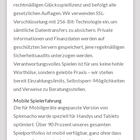
rechtmäßigen Glücksspiellizenz und befolgt alle
gesetzlichen Auflagen. Wir verwenden SSL-
Verschlüsselung mit 256-Bit-Technologie ein, um
sämtliche Datentransfers zu absichern. Private
Informationen und Finanzdaten werden auf
geschützten Servern gespeichert, jene regelmäßigen
Sicherheitsaudits unterzogen werden.
Verantwortungsvolles Spielen ist für uns keine hohle
Worthülse, sondern gelebte Praxis – wir stellen
bereit Einzahlungslimits, Selbstsperr-Möglichkeiten
und Verweise zu Beratungsstellen.
Mobile Spielerfahrung
Die für Mobilgeräte angepasste Version von
Spinmacho wurde speziell für Handys und Tablets
optimiert. Über 90 Prozent unseres gesamten
Spielportfolios ist mobil verfügbar, ganz ohne dass