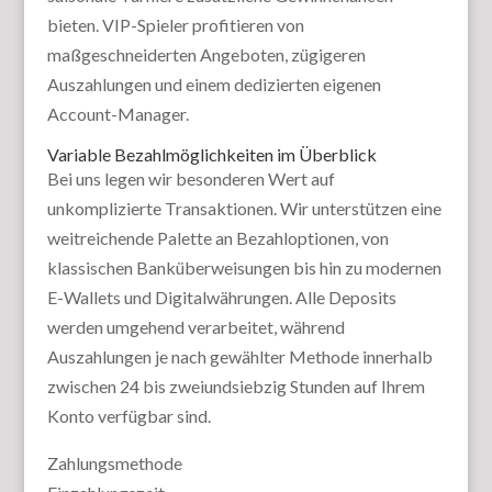
bieten. VIP-Spieler profitieren von
maßgeschneiderten Angeboten, zügigeren
Auszahlungen und einem dedizierten eigenen
Account-Manager.
Variable Bezahlmöglichkeiten im Überblick
Bei uns legen wir besonderen Wert auf
unkomplizierte Transaktionen. Wir unterstützen eine
weitreichende Palette an Bezahloptionen, von
klassischen Banküberweisungen bis hin zu modernen
E-Wallets und Digitalwährungen. Alle Deposits
werden umgehend verarbeitet, während
Auszahlungen je nach gewählter Methode innerhalb
zwischen 24 bis zweiundsiebzig Stunden auf Ihrem
Konto verfügbar sind.
Zahlungsmethode