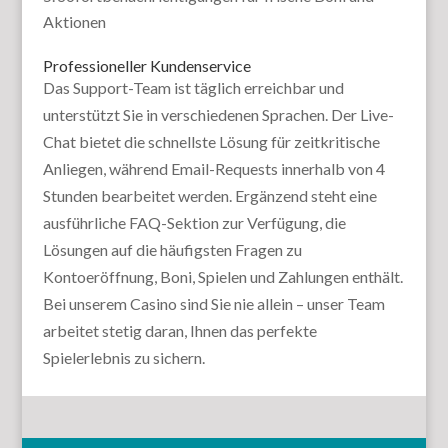
Aktionen
Professioneller Kundenservice
Das Support-Team ist täglich erreichbar und
unterstützt Sie in verschiedenen Sprachen. Der Live-
Chat bietet die schnellste Lösung für zeitkritische
Anliegen, während Email-Requests innerhalb von 4
Stunden bearbeitet werden. Ergänzend steht eine
ausführliche FAQ-Sektion zur Verfügung, die
Lösungen auf die häufigsten Fragen zu
Kontoeröffnung, Boni, Spielen und Zahlungen enthält.
Bei unserem Casino sind Sie nie allein – unser Team
arbeitet stetig daran, Ihnen das perfekte
Spielerlebnis zu sichern.