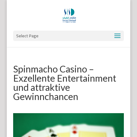
Select Page
Spinmacho Casino –
Exzellente Entertainment
und attraktive
Gewinnchancen