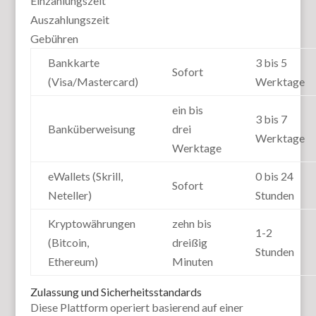
Einzahlungszeit
Auszahlungszeit
Gebühren
Bankkarte
3 bis 5
Sofort
(Visa/Mastercard)
Werktage
ein bis
3 bis 7
Banküberweisung
drei
Werktage
Werktage
eWallets (Skrill,
0 bis 24
Sofort
Neteller)
Stunden
Kryptowährungen
zehn bis
1-2
(Bitcoin,
dreißig
Stunden
Ethereum)
Minuten
Zulassung und Sicherheitsstandards
Diese Plattform operiert basierend auf einer