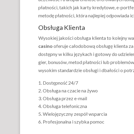
płatności, takich jak karty kredytowe, e-portf
metodę płatności, która najlepiej odpowiada i
Obsługa Klienta
Wysokiej jakości obsługa klienta to kolejny w
casino
oferuje całodobową obsługę klienta za 
dostępny w kilku językach i gotowy do udziele
gier, bonusów, metod płatności lub problemów 
wysokim standardzie obsługi i dbałości o potr
Dostępność 24/7
Obsługa na czacie na żywo
Obsługa przez e-mail
Obsługa telefoniczna
Wielojęzyczny zespół wsparcia
Profesjonalna i szybka pomoc