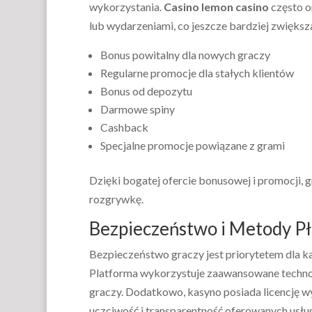
wykorzystania.
Casino lemon casino
często o
lub wydarzeniami, co jeszcze bardziej zwiększa
Bonus powitalny dla nowych graczy
Regularne promocje dla stałych klientów
Bonus od depozytu
Darmowe spiny
Cashback
Specjalne promocje powiązane z grami
Dzięki bogatej ofercie bonusowej i promocji, 
rozgrywkę.
Bezpieczeństwo i Metody Pł
Bezpieczeństwo graczy jest priorytetem dla 
Platforma wykorzystuje zaawansowane technolo
graczy. Dodatkowo, kasyno posiada licencję w
uczciwość i transparentność oferowanych usłu