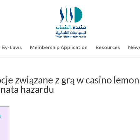
By-Laws
Membership Application
Resources
New
cje związane z grą w casino lemon
onata hazardu
ą