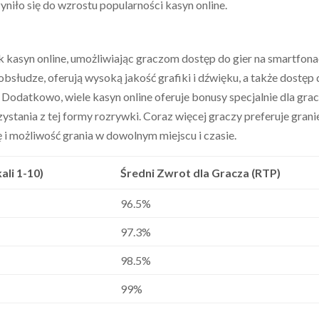
yniło się do wzrostu popularności kasyn online.
kasyn online, umożliwiając graczom dostęp do gier na smartfona
obsłudze, oferują wysoką jakość grafiki i dźwięku, a także dostęp 
Dodatkowo, wiele kasyn online oferuje bonusy specjalnie dla gra
ystania z tej formy rozrywki. Coraz więcej graczy preferuje grani
i możliwość grania w dowolnym miejscu i czasie.
ali 1-10)
Średni Zwrot dla Gracza (RTP)
96.5%
97.3%
98.5%
99%