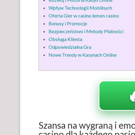
Wpływ Technologii Mobilnych
Oferta Gier w casino lemon casino
Bonusy i Promocje
Bezpieczeństwo i Metody Płatności
Obsługa Klienta
Odpowiedzialna Gra
Nowe Trendy w Kasynach Online

Szansa na wygraną i emo
casino dla każdego pasj