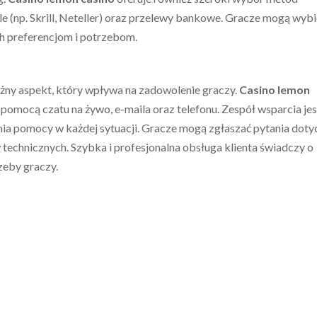
ele (np. Skrill, Neteller) oraz przelewy bankowe. Gracze mogą wyb
ch preferencjom i potrzebom.
ażny aspekt, który wpływa na zadowolenie graczy.
Casino lemon
pomocą czatu na żywo, e-maila oraz telefonu. Zespół wsparcia jes
nia pomocy w każdej sytuacji. Gracze mogą zgłaszać pytania dot
technicznych. Szybka i profesjonalna obsługa klienta świadczy o
zeby graczy.