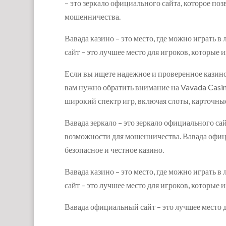
– это зеркало официального сайта, которое поз
мошенничества.
Вавада казино – это место, где можно играть
сайт – это лучшее место для игроков, которые 
Если вы ищете надежное и проверенное казино
вам нужно обратить внимание на Vavada Casin
широкий спектр игр, включая слоты, карточные
Вавада зеркало – это зеркало официального сай
возможности для мошенничества. Вавада офици
безопасное и честное казино.
Вавада казино – это место, где можно играть
сайт – это лучшее место для игроков, которые 
Вавада официальный сайт – это лучшее место д