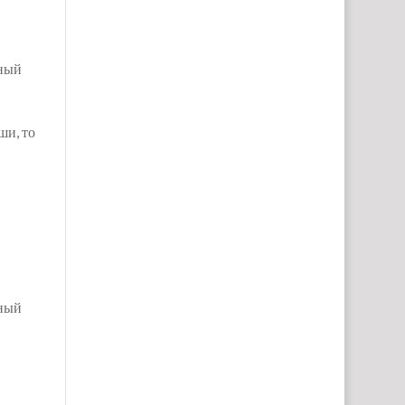
ьный
ши, то
ьный