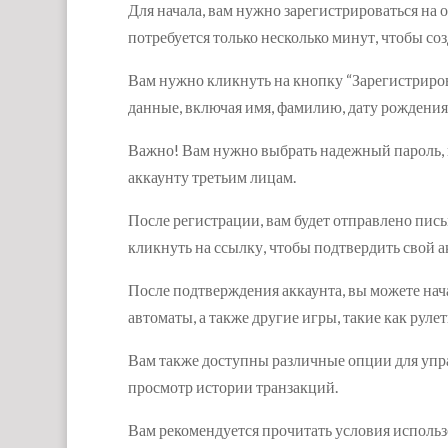
Для начала, вам нужно зарегистрироваться на 
потребуется только несколько минут, чтобы соз
Вам нужно кликнуть на кнопку “Зарегистрирова
данные, включая имя, фамилию, дату рождения,
Важно! Вам нужно выбрать надежный пароль, к
аккаунту третьим лицам.
После регистрации, вам будет отправлено пис
кликнуть на ссылку, чтобы подтвердить свой а
После подтверждения аккаунта, вы можете нач
автоматы, а также другие игры, такие как рулет
Вам также доступны различные опции для упра
просмотр истории транзакций.
Вам рекомендуется прочитать условия исполь