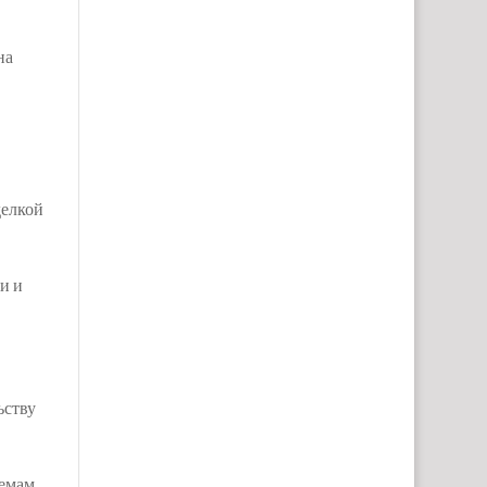
на
делкой
и и
ьству
лемам