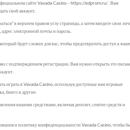
официальном сайте Vavada Casino – https://edprom.ru/ . Вам
дать свой аккаунт.
ться” в верхнем правом углу страницы, а затем введите свои ли
 адрес электронной почты и пароль.
оторый будет сложен для вас, чтобы предотвратить доступ к ваш
ьмо с подтверждением регистрации. Вам нужно открыть это письм
ккаунт.
ать играть в Vavada Casino, используя доступные вам игровые
ка, бинго и другие.
вления вашими средствами, включая депозит, снятие средств и
зования и политику конфиденциальности Vavada Casino, чтобы б