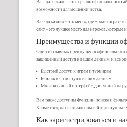
Вавада зеркало – это зеркало официального сай
возможности для мошенничества.
Вавада казино – это место, где можно играть
сайт – это лучшее место для игроков, которые 
Преимущества и функции оф
Один из главных преимуществ официального са
защищенный доступ к вашим данным, и все оп
Быстрый доступ к играм и турнирам
Безопасный доступ к вашим данным
Многоязычный интерфейс, доступный на ру
Вам также доступны функции поиска и фильтрац
Кроме того, на официальном сайте доступны т
Как зарегистрироваться и на