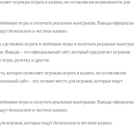
воляет игрокам играть в казино, не оставляя им возможности для
 в любимые игры и получать реальные выигрыши. Вавада официал
ищут безопасное и честное казино.
, где можно играть в любимые игры и получать реальные выигры
o. Вавада – это официальный сайт, который предлагает игрокам
 игры, рулетку и другие.
та, которое позволяет игрокам играть в казино, не оставляя им
альный сайт – это лучшее место для игроков, которые ищут
 в любимые игры и получать реальные выигрыши. Вавада официал
ищут безопасное и честное казино.
ля игроков, которые ищут безопасное и честное казино.