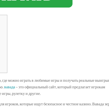
, где можно играть в любимые игры и получать реальные выигры
no.
вавада
– это официальный сайт, который предлагает игрокам
 игры, рулетку и другие.
ля игроков, которые ищут безопасное и честное казино. Вавада зе