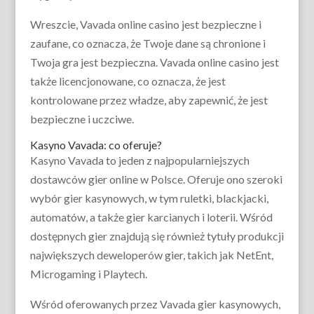
Wreszcie, Vavada online casino jest bezpieczne i
zaufane, co oznacza, że Twoje dane są chronione i
Twoja gra jest bezpieczna. Vavada online casino jest
także licencjonowane, co oznacza, że jest
kontrolowane przez władze, aby zapewnić, że jest
bezpieczne i uczciwe.
Kasyno Vavada: co oferuje?
Kasyno Vavada to jeden z najpopularniejszych
dostawców gier online w Polsce. Oferuje ono szeroki
wybór gier kasynowych, w tym ruletki, blackjacki,
automatów, a także gier karcianych i loterii. Wśród
dostępnych gier znajdują się również tytuły produkcji
największych deweloperów gier, takich jak NetEnt,
Microgaming i Playtech.
Wśród oferowanych przez Vavada gier kasynowych,