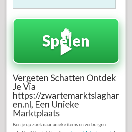
🔥
Spelen
▶️
Vergeten Schatten Ontdek
Je Via
https://zwartemarktslaghar
en.nl, Een Unieke
Marktplaats
Ben je op zoek naar unieke items en verborgen