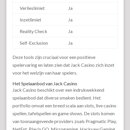
Verlieslimiet
Ja
Inzetlimiet
Ja
Reality Check
Ja
Self-Exclusion
Ja
Deze tools zijn cruciaal voor een positieve
spelervaring en laten zien dat Jack Casino zich inzet
voor het welzijn van haar spelers.
Het Spelaanbod van Jack Casino
Jack Casino beschikt over een indrukwekkend
spelaanbod dat diverse smaken bedient. Het
portfolio omvat een breed scala aan slots, live casino
spellen, tafelspellen en game shows. De slots komen
van toonaangevende providers zoals Pragmatic Play,
NetEnt, Play'n GO, Microgaming, Hacksaw Gaming