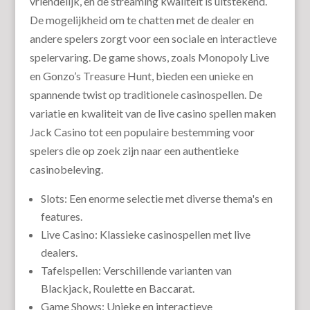
vriendelijk, en de streaming kwaliteit is uitstekend.
De mogelijkheid om te chatten met de dealer en
andere spelers zorgt voor een sociale en interactieve
spelervaring. De game shows, zoals Monopoly Live
en Gonzo’s Treasure Hunt, bieden een unieke en
spannende twist op traditionele casinospellen. De
variatie en kwaliteit van de live casino spellen maken
Jack Casino tot een populaire bestemming voor
spelers die op zoek zijn naar een authentieke
casinobeleving.
Slots: Een enorme selectie met diverse thema's en
features.
Live Casino: Klassieke casinospellen met live
dealers.
Tafelspellen: Verschillende varianten van
Blackjack, Roulette en Baccarat.
Game Shows: Unieke en interactieve