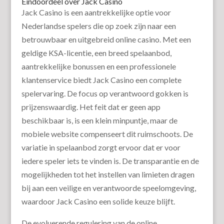
Eindoordeel over Jack Casino
Jack Casino is een aantrekkelijke optie voor
Nederlandse spelers die op zoek zijn naar een
betrouwbaar en uitgebreid online casino. Met een
geldige KSA-licentie, een breed spelaanbod,
aantrekkelijke bonussen en een professionele
klantenservice biedt Jack Casino een complete
spelervaring. De focus op verantwoord gokken is
prijzenswaardig. Het feit dat er geen app
beschikbaar is, is een klein minpuntje, maar de
mobiele website compenseert dit ruimschoots. De
variatie in spelaanbod zorgt ervoor dat er voor
iedere speler iets te vinden is. De transparantie en de
mogelijkheden tot het instellen van limieten dragen
bij aan een veilige en verantwoorde speelomgeving,
waardoor Jack Casino een solide keuze blijft.
De evoluerende regulering van de online