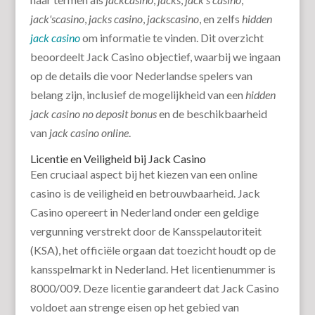
jack'scasino
,
jacks casino
,
jackscasino
, en zelfs
hidden
jack casino
om informatie te vinden. Dit overzicht
beoordeelt Jack Casino objectief, waarbij we ingaan
op de details die voor Nederlandse spelers van
belang zijn, inclusief de mogelijkheid van een
hidden
jack casino no deposit bonus
en de beschikbaarheid
van
jack casino online
.
Licentie en Veiligheid bij Jack Casino
Een cruciaal aspect bij het kiezen van een online
casino is de veiligheid en betrouwbaarheid. Jack
Casino opereert in Nederland onder een geldige
vergunning verstrekt door de Kansspelautoriteit
(KSA), het officiële orgaan dat toezicht houdt op de
kansspelmarkt in Nederland. Het licentienummer is
8000/009. Deze licentie garandeert dat Jack Casino
voldoet aan strenge eisen op het gebied van