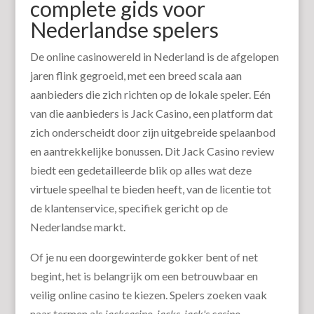
complete gids voor
Nederlandse spelers
De online casinowereld in Nederland is de afgelopen
jaren flink gegroeid, met een breed scala aan
aanbieders die zich richten op de lokale speler. Eén
van die aanbieders is Jack Casino, een platform dat
zich onderscheidt door zijn uitgebreide spelaanbod
en aantrekkelijke bonussen. Dit Jack Casino review
biedt een gedetailleerde blik op alles wat deze
virtuele speelhal te bieden heeft, van de licentie tot
de klantenservice, specifiek gericht op de
Nederlandse markt.
Of je nu een doorgewinterde gokker bent of net
begint, het is belangrijk om een betrouwbaar en
veilig online casino te kiezen. Spelers zoeken vaak
naar termen als
jackcasino
,
jacks
,
jack's casino
,