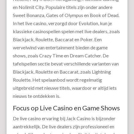
en Nolimit City. Populaire titels zijn onder andere
Sweet Bonanza, Gates of Olympus en Book of Dead.
In het live casino, verzorgd door Evolution, kun je
klassieke casinospellen spelen met live dealers, zoals
Blackjack, Roulette, Baccarat en Poker. Een
wervelwind van entertainment bieden de game
shows, zoals Crazy Time en Dream Catcher. De
tafelspellen sectie bevat verschillende varianten van
Blackjack, Roulette en Baccarat, zoals Lightning
Roulette. Het spelaanbod wordt regelmatig
uitgebreid met nieuwe titels, waardoor er altijd iets
nieuws te ontdekken is.
Focus op Live Casino en Game Shows
De live casino ervaring bij Jack Casino is bijzonder
aantrekkelijk. De live dealers zijn professioneel en