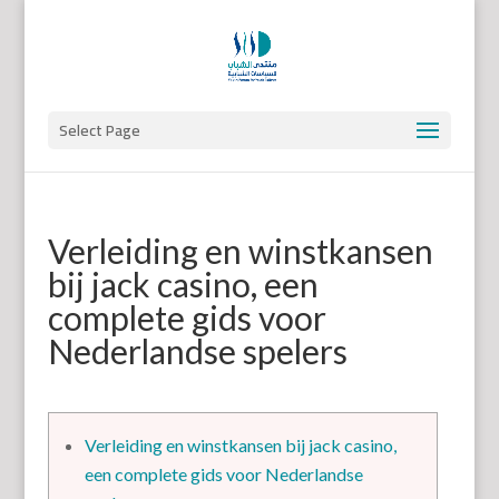
Select Page
Verleiding en winstkansen
bij jack casino, een
complete gids voor
Nederlandse spelers
Verleiding en winstkansen bij jack casino,
een complete gids voor Nederlandse