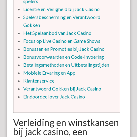
spelers
Licentie en Veiligheid bij Jack Casino
Spelersbescherming en Verantwoord
Gokken
Het Spelaanbod van Jack Casino
Focus op Live Casino en Game Shows
Bonussen en Promoties bij Jack Casino
Bonusvoorwaarden en Code-Invoering
Betalingsmethoden en Uitbetalingstijden
Mobiele Ervaring en App
Klantenservice
Verantwoord Gokken bij Jack Casino
Eindoordeel over Jack Casino
Verleiding en winstkansen
bij jack casino, een