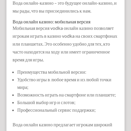
Вода онлайн-казино – это будущее онлайн-казино, и
мы рады, что вы присоединились к нам.
Вода онлайн казино: мобильная версия
Мобильная версия vodka онлайн казино позволяет
игрокам играть в казино vodka на своих смартфонах
или планшетах. Это особенно удобно для тех, кто
часто находится на ходу или имеет ограниченное
время для игры.
Преимущества мобильной версии:
Удобство игры в любое время и из любой точки
мира;
Возможность играть на смартфоне или планшете;
Большой выбор игр и слотов;
Профессиональный сервис поддержки;
Вода онлайн казино предлагает игрокам широкий