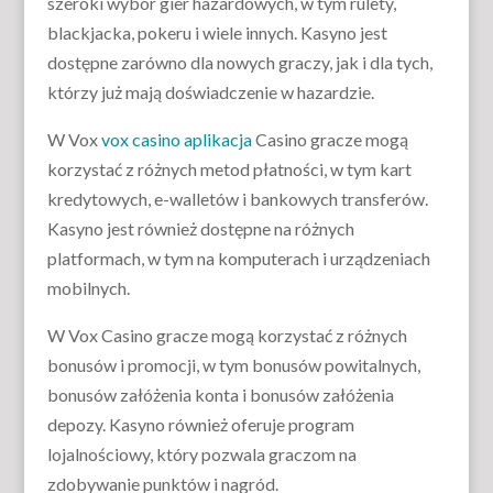
szeroki wybór gier hazardowych, w tym rulety,
blackjacka, pokeru i wiele innych. Kasyno jest
dostępne zarówno dla nowych graczy, jak i dla tych,
którzy już mają doświadczenie w hazardzie.
W Vox
vox casino aplikacja
Casino gracze mogą
korzystać z różnych metod płatności, w tym kart
kredytowych, e-walletów i bankowych transferów.
Kasyno jest również dostępne na różnych
platformach, w tym na komputerach i urządzeniach
mobilnych.
W Vox Casino gracze mogą korzystać z różnych
bonusów i promocji, w tym bonusów powitalnych,
bonusów załóżenia konta i bonusów załóżenia
depozy. Kasyno również oferuje program
lojalnościowy, który pozwala graczom na
zdobywanie punktów i nagród.