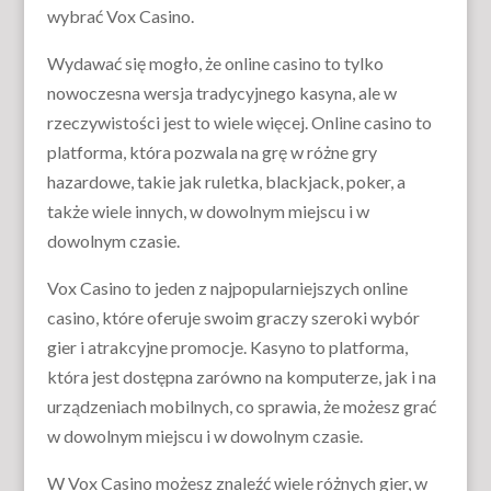
wybrać Vox Casino.
Wydawać się mogło, że online casino to tylko
nowoczesna wersja tradycyjnego kasyna, ale w
rzeczywistości jest to wiele więcej. Online casino to
platforma, która pozwala na grę w różne gry
hazardowe, takie jak ruletka, blackjack, poker, a
także wiele innych, w dowolnym miejscu i w
dowolnym czasie.
Vox Casino to jeden z najpopularniejszych online
casino, które oferuje swoim graczy szeroki wybór
gier i atrakcyjne promocje. Kasyno to platforma,
która jest dostępna zarówno na komputerze, jak i na
urządzeniach mobilnych, co sprawia, że możesz grać
w dowolnym miejscu i w dowolnym czasie.
W Vox Casino możesz znaleźć wiele różnych gier, w