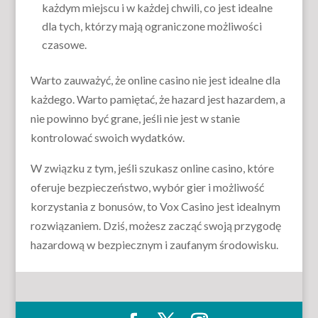
każdym miejscu i w każdej chwili, co jest idealne
dla tych, którzy mają ograniczone możliwości
czasowe.
Warto zauważyć, że online casino nie jest idealne dla
każdego. Warto pamiętać, że hazard jest hazardem, a
nie powinno być grane, jeśli nie jest w stanie
kontrolować swoich wydatków.
W związku z tym, jeśli szukasz online casino, które
oferuje bezpieczeństwo, wybór gier i możliwość
korzystania z bonusów, to Vox Casino jest idealnym
rozwiązaniem. Dziś, możesz zacząć swoją przygodę
hazardową w bezpiecznym i zaufanym środowisku.