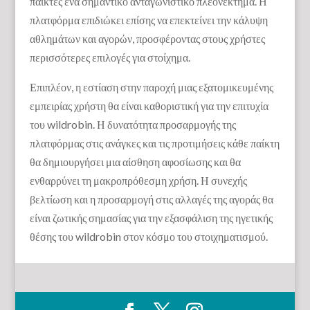
παίκτες ένα σημαντικό ανταγωνιστικό πλεονέκτημα. Η
πλατφόρμα επιδιώκει επίσης να επεκτείνει την κάλυψη
αθλημάτων και αγορών, προσφέροντας στους χρήστες
περισσότερες επιλογές για στοίχημα.
Επιπλέον, η εστίαση στην παροχή μιας εξατομικευμένης
εμπειρίας χρήστη θα είναι καθοριστική για την επιτυχία
του wildrobin. Η δυνατότητα προσαρμογής της
πλατφόρμας στις ανάγκες και τις προτιμήσεις κάθε παίκτη
θα δημιουργήσει μια αίσθηση αφοσίωσης και θα
ενθαρρύνει τη μακροπρόθεσμη χρήση. Η συνεχής
βελτίωση και η προσαρμογή στις αλλαγές της αγοράς θα
είναι ζωτικής σημασίας για την εξασφάλιση της ηγετικής
θέσης του wildrobin στον κόσμο του στοιχηματισμού.