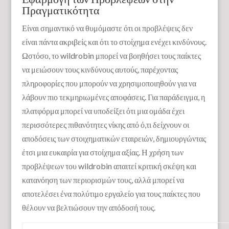
Πραγματικότητα
Είναι σημαντικό να θυμόμαστε ότι οι προβλέψεις δεν
είναι πάντα ακριβείς και ότι το στοίχημα ενέχει κινδύνους.
Ωστόσο, το wildrobin μπορεί να βοηθήσει τους παίκτες
να μειώσουν τους κινδύνους αυτούς, παρέχοντας
πληροφορίες που μπορούν να χρησιμοποιηθούν για να
λάβουν πιο τεκμηριωμένες αποφάσεις. Για παράδειγμα, η
πλατφόρμα μπορεί να υποδείξει ότι μια ομάδα έχει
περισσότερες πιθανότητες νίκης από ό,τι δείχνουν οι
αποδόσεις των στοιχηματικών εταιρειών, δημιουργώντας
έτσι μια ευκαιρία για στοίχημα αξίας. Η χρήση των
προβλέψεων του wildrobin απαιτεί κριτική σκέψη και
κατανόηση των περιορισμών τους, αλλά μπορεί να
αποτελέσει ένα πολύτιμο εργαλείο για τους παίκτες που
θέλουν να βελτιώσουν την απόδοσή τους.