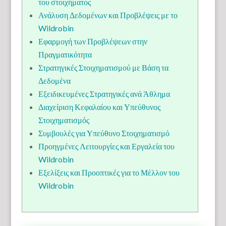
του στοιχήματος
Ανάλυση Δεδομένων και Προβλέψεις με το
Wildrobin
Εφαρμογή των Προβλέψεων στην
Πραγματικότητα
Στρατηγικές Στοιχηματισμού με Βάση τα
Δεδομένα
Εξειδικευμένες Στρατηγικές ανά Άθλημα
Διαχείριση Κεφαλαίου και Υπεύθυνος
Στοιχηματισμός
Συμβουλές για Υπεύθυνο Στοιχηματισμό
Προηγμένες Λειτουργίες και Εργαλεία του
Wildrobin
Εξελίξεις και Προοπτικές για το Μέλλον του
Wildrobin