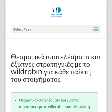
Select Page
Θεαματικά αποτελέσματα και
έξυπνες στρατηγικές με το
wildrobin για κάθε παίκτη
του στοιχήματος
Θεαματικά αποτελέσματα και έξυπνες
στρατηγικές με το wildrobin για κάθε παίκτη