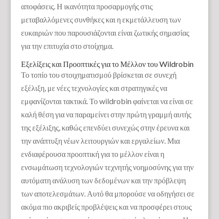
αποφάσεις. Η ικανότητα προσαρμογής στις
μεταβαλλόμενες συνθήκες και η εκμετάλλευση των
ευκαιριών που παρουσιάζονται είναι ζωτικής σημασίας
για την επιτυχία στο στοίχημα.
Εξελίξεις και Προοπτικές για το Μέλλον του Wildrobin
Το τοπίο του στοιχηματισμού βρίσκεται σε συνεχή
εξέλιξη, με νέες τεχνολογίες και στρατηγικές να
εμφανίζονται τακτικά. Το wildrobin φαίνεται να είναι σε
καλή θέση για να παραμείνει στην πρώτη γραμμή αυτής
της εξέλιξης, καθώς επενδύει συνεχώς στην έρευνα και
την ανάπτυξη νέων λειτουργιών και εργαλείων. Μια
ενδιαφέρουσα προοπτική για το μέλλον είναι η
ενσωμάτωση τεχνολογιών τεχνητής νοημοσύνης για την
αυτόματη ανάλυση των δεδομένων και την πρόβλεψη
των αποτελεσμάτων. Αυτό θα μπορούσε να οδηγήσει σε
ακόμα πιο ακριβείς προβλέψεις και να προσφέρει στους