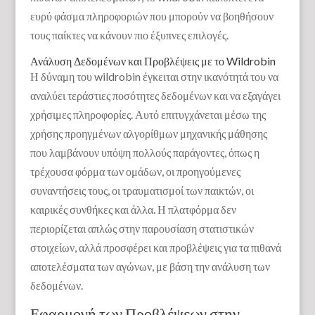
ευρύ φάσμα πληροφοριών που μπορούν να βοηθήσουν
τους παίκτες να κάνουν πιο έξυπνες επιλογές.
Ανάλυση Δεδομένων και Προβλέψεις με το Wildrobin
Η δύναμη του wildrobin έγκειται στην ικανότητά του να
αναλύει τεράστιες ποσότητες δεδομένων και να εξαγάγει
χρήσιμες πληροφορίες. Αυτό επιτυγχάνεται μέσω της
χρήσης προηγμένων αλγορίθμων μηχανικής μάθησης
που λαμβάνουν υπόψη πολλούς παράγοντες, όπως η
τρέχουσα φόρμα των ομάδων, οι προηγούμενες
συναντήσεις τους, οι τραυματισμοί των παικτών, οι
καιρικές συνθήκες και άλλα. Η πλατφόρμα δεν
περιορίζεται απλώς στην παρουσίαση στατιστικών
στοιχείων, αλλά προσφέρει και προβλέψεις για τα πιθανά
αποτελέσματα των αγώνων, με βάση την ανάλυση των
δεδομένων.
Εφαρμογή των Προβλέψεων στην