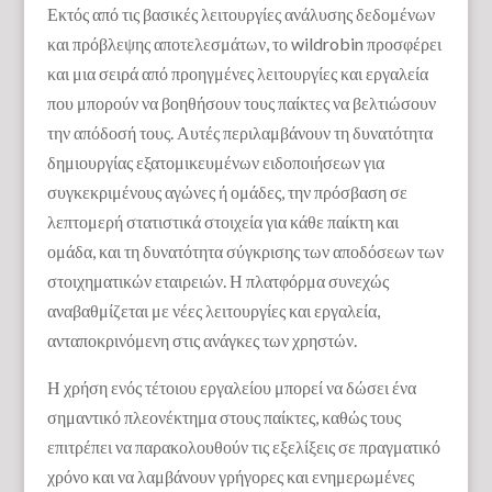
Εκτός από τις βασικές λειτουργίες ανάλυσης δεδομένων
και πρόβλεψης αποτελεσμάτων, το wildrobin προσφέρει
και μια σειρά από προηγμένες λειτουργίες και εργαλεία
που μπορούν να βοηθήσουν τους παίκτες να βελτιώσουν
την απόδοσή τους. Αυτές περιλαμβάνουν τη δυνατότητα
δημιουργίας εξατομικευμένων ειδοποιήσεων για
συγκεκριμένους αγώνες ή ομάδες, την πρόσβαση σε
λεπτομερή στατιστικά στοιχεία για κάθε παίκτη και
ομάδα, και τη δυνατότητα σύγκρισης των αποδόσεων των
στοιχηματικών εταιρειών. Η πλατφόρμα συνεχώς
αναβαθμίζεται με νέες λειτουργίες και εργαλεία,
ανταποκρινόμενη στις ανάγκες των χρηστών.
Η χρήση ενός τέτοιου εργαλείου μπορεί να δώσει ένα
σημαντικό πλεονέκτημα στους παίκτες, καθώς τους
επιτρέπει να παρακολουθούν τις εξελίξεις σε πραγματικό
χρόνο και να λαμβάνουν γρήγορες και ενημερωμένες